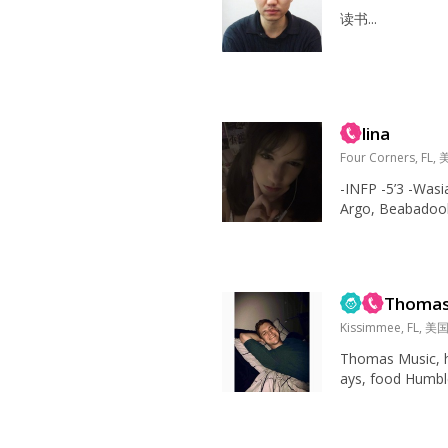
读书...
lina
Four Corners, FL,
-INFP -5’3 -Wasi
Argo, Beabadoob
s I read, watch 
th friends, go sho
Thoma
Kissimmee, FL, 美
Thomas Music, humor, telescopes, cold fall d