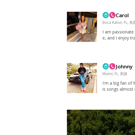
Carol
Boca Raton, FL, 美
I am passionate 
e, and I enjoy tr
cultures, langua
ocused on my car
Johnny
Miami, FL, 美国
I'm a big fan of 
is songs almost 
en practicing hi
ecome a way for 