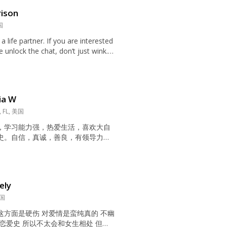
rison
国
a life partner. If you are interested
 unlock the chat, don’t just wink. T
 like to explore new things with my
hav...
ia W
, FL, 美国
，学习能力强，热爱生活，喜欢大自
史。自信，真诚，善良，有领导力。
书，思考，旅行，运动 美食，好书，
高、商业逻辑强的小伙伴聊天。 好
，美食，美景 Ambitious, wise,
ed, artistic, responsible 大家对我的第
ely
美国
这方面是硬伤 对爱情是蛮纯真的 不幽
有恋爱史 所以不太会和女生相处 但我