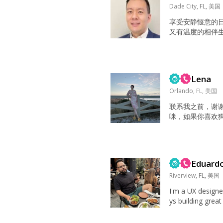
Dade City, FL, 美国
享受安静惬意的
又有温度的相伴生
顺风顺水好运连
对的人滋养你相
你会变得越来越
所言: 三种简单
Lena
生： 对爱的渴望
难的难以承受...
Orlando, FL, 美国
联系我之前，谢
咪，如果你喜欢
受抽烟男，爱喝
都请别找我，谢
找对象的，也请
宝爸宝男，什么“
Eduard
我接受不了哦。 
求我加，先看...
Riverview, FL, 美国
I'm a UX design
ys building grea
tside of work. Wh
sually find me pla