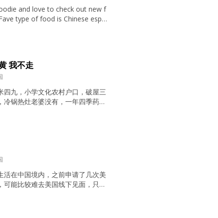
foodie and love to check out new f
Fave type of food is Chinese espec
t 😋 I’m a bit adventurous and love
y bunny is...
黄 我不走
国
米四九，小学文化农村户口，破屋三
，冷锅热灶老婆没有，一年四季药不
这里广征女友，革命道路并肩携手。
比渣女更可怕？ 识大体 懂进退 撒娇
 你不懂的她全懂 你不会的她全会 看
后一秒 看小说只看最后一页 自以为是
国
生活在中国境内，之前申请了几次美
，可能比较难去美国线下见面，只能
。介意的话慎点...