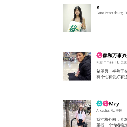
K
Saint Petersburg, 
家和万事兴
Kissimmee, FL, 美
希望另一半善于
有个性有爱好有
能成为会启蒙孩
司上班。打过业余
经差点从事教育
多自己也适用，
May
个老总挖去给他
父亲评价：”把我的.
Arcadia, FL, 美国
我性格外向，喜
望找一个情绪稳