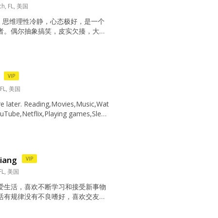
ch, FL, 美国
e，思维理性冷静，心态极好，是一个
者。偶尔抽象搞笑，皮实欠揍，大大
性格，希望我能给你的生活带来欢声
 平时没事的时候一般睡到自然醒，早午
一杯咖啡+面包，晚上简单吃点，一
2餐，吃的很少，不为减肥，适当保持饥
VIP
的大脑更加清醒。当然也很喜欢放肆
...
 FL, 美国
ore later. Reading,Movies,Music,Wat
uTube,Netflix,Playing games,Slee
ith friends,Still working I enjoy wo
g money and s...
jiang
VIP
 FL, 美国
爱生活，喜欢不断学习和接受新事物
活有规律没有不良嗜好，喜欢交友和
欢运动比如打高尔夫或者跳舞，打乒
身体状态。 得体） I am a positi