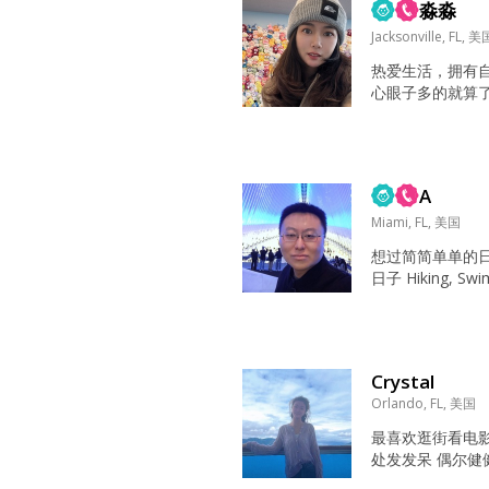
淼淼
Jacksonville, FL, 美
热爱生活，拥有自
心眼子多的就算
自然 运气非常好 聊的来的 大家都很忙 非诚勿
扰...
A
Miami, FL, 美国
想过简简单单的
日子 Hiking, Sw
想,毅力,坚持 善
上知天文,下知地理
作; 只要求她心地
Crystal
Orlando, FL, 美国
最喜欢逛街看电
处发发呆 偶尔健
街，陪家人，独