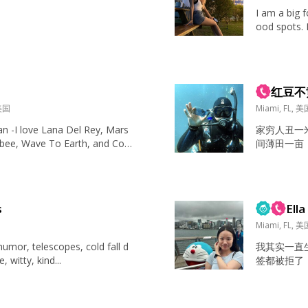
I am a big 
ood spots. 
ially hot po
activities. M
红豆不
 美国
Miami, FL, 美
an -I love Lana Del Rey, Mars
家穷人丑一
ee, Wave To Earth, and Corti
间薄田一亩
shows, take walks, hang out wi
离口，今日
pping, ...
妇女为什么
卖萌全都会
电影只看最
s
Ella
把控人生 其实是带发修行中 罗伯特·波顿 米格尔·
国
伊...
Miami, FL, 美
我其实一直
ays, food Humble, witty, kind...
签都被拒了
在国内见面哦