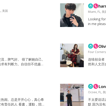
har
FL, 美国
Miami, FL, 美
Looking for 
in me please
hank you. I
partner and 
Oliv
国
Four Corners
交流，脾气好。 很了解她自己。
连续创业者
追求有判断力。自信但不优越，
然和人文历
子的良母。 打游戏打到去游戏公
看电影，读
赛队，招过选手,做过up主。曾
和认知水平
行业，后来发现给学生的建议很
书，事业，自由
于是开始追逐梦想。被上海的一
kind-heart
Lon
家辅导过孩子。曾被两位别人的
一...
..
Ocoee, FL, 
欢热闹。总是开开心心，真心希
不太爱说话
定有责任的人 看書，運動，陪家
默 因为没