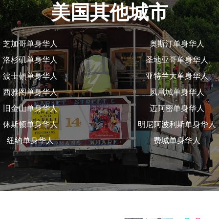
美国其他城市
芝加哥单身华人
奥斯汀单身华人
洛杉矶单身华人
圣地亚哥单身华人
波士頓单身华人
亚特兰大单身华人
西雅图单身华人
凤凰城单身华人
旧金山单身华人
迈阿密单身华人
休斯顿单身华人
明尼阿波利斯单身华人
纽约单身华人
费城单身华人