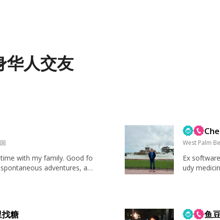
身华人交友
。
Che
美国
West Palm Be
 time with my family. Good fo
Ex software
 spontaneous adventures, and
udy medicin
hat make me forget to check
h are all t
 家人、健康、幽默感、好奇心、稳定
stions Wdh a
里找糖
鱼