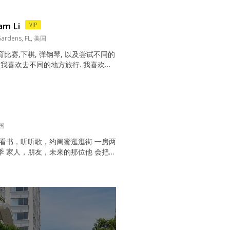
o loves life and keeps learning t
w things. I...
am Li
VIP
Gardens, FL, 美国
比赛,下棋, 弹钢琴, 以及尝试不同的
，我喜欢去不同的地方旅行. 我喜欢和
. 有时候, 我喜欢拥有一个宁静的环
FL 的电力公司工作. 看电影，上网，唱
看书，听音乐，陪家人，看球，乐器
"哈利 波特" 这样的动作小说. 我喜欢
疑片和剧情片...
美国
看看书，听听歌，约闺蜜逛逛街 一房两
季 家人，朋友，未来的那位他 会把负
静音模式的女孩❄️ 每人评论不同，需
孝顺，有责任心 我明白你会来 只是
万丈红尘我等你🌸...