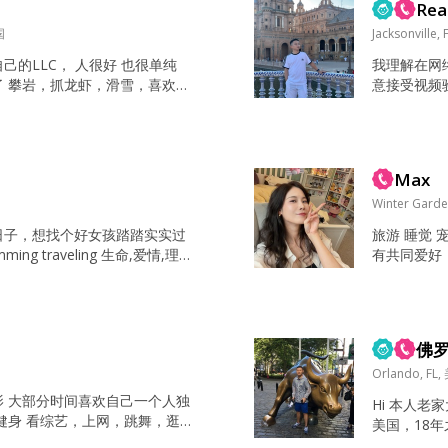
Rea
国
Jacksonville,
己的LLC， 人很好 也很单纯
我理解在网
了 攀岩，抓龙虾，滑雪，喜欢大
意接受视频
未曾经历，
坦诚相告： ​
在美国生活
回国，未来
Max
望： 我真
我在...
Winter Garde
日子，想找个好女孩踏踏实实过
旅游 睡觉 
imming traveling 生命,爱情,理
有共同爱好，
良，热情，乐观，浪漫 Smart，
 Mother 不要求她的学历,工
善良 你最近有结婚的打算吗？...
佛罗
Orlando, FL
影 大部分时间喜欢自己一个人独
Hi 本人老
健身 看综艺，上网，跳舞，逛
美国，18
处，看电影，放空，散心 最喜欢
国各半年）