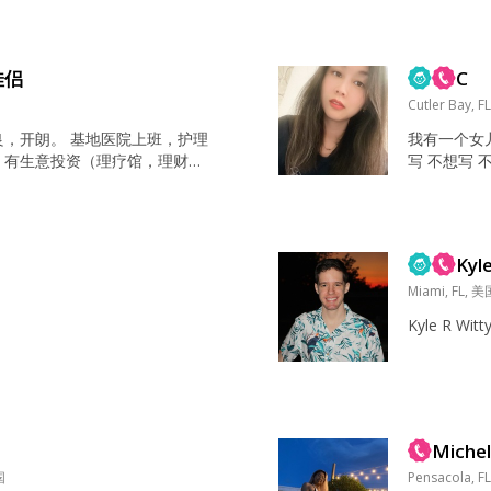
决定长期在
分居两地导
对下一段婚
佳侣
C
她付出全部
姻是要彼此尊
Cutler Bay, 
良，开朗。 基地医院上班，护理
我有一个女
，有生意投资（理疗馆，理财投
写 不想写 
划船，钓鱼，露营，远足，登山，
担当 相信终
山大川。爵士乐蓝调，电音。现
水墨画，工笔画。哲学，历史，
化类书籍。冥想，八段锦，悬疑
Kyl
灾难片。 海边 智慧，健康，爱
...
Miami, FL, 美
Kyle R Witty
Michel
国
Pensacola, F