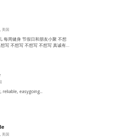
美国定居，有过一次婚姻，因为长期
致和平分手（没有孩子）。所以我会
姻格外珍惜与专注，我会对我未来的
的爱，给她最大的安全感。我认为婚
重，...
FL, 美国
儿 每周健身 节假日和朋友小聚 不想
不想写 不想写 不想写 不想写 真诚有
会等到和我有缘的那个他！...
e
国
, reliable, easygoing...
le
L, 美国