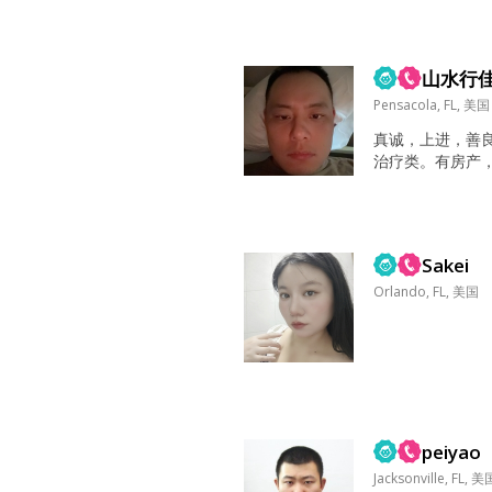
综艺娱乐节目...
山水行
Pensacola, FL, 美国
真诚，上进，善
治疗类。有房产
资）。 冲浪，
泡温泉，遍访名
代舞，拉丁舞。
文化类，传统文
Sakei
惊悚片，科幻片，
情，适合自己的人生
Orlando, FL, 美国
peiyao
Jacksonville, FL, 美