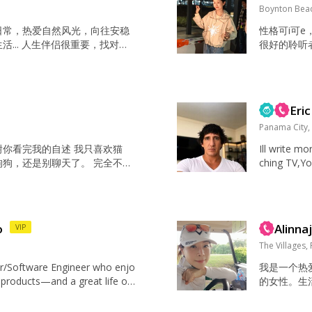
Boynton Bea
日常，热爱自然风光，向往安稳
性格可i可
活... 人生伴侣很重要，找对了
很好的聆听
连，找错了身心疲惫坎坷不断，
咧咧男孩子
互成就，让你成为更好的自己，
笑语 :-D
自信，运气越来越好。 诚如罗素
餐多年固定
却无比强烈的激情主宰了我的一
天1.5～
Eric
、 对知识的追求以及 对人类苦
饿感，让我
吃吃喝喝！炸鸡
Panama City,
谢你看完我的自述 我只喜欢猫
Ill write m
狗狗，还是别聊天了。 完全不接
ching TV,Yo
酒的别找我， 离异有娃、没娃的
p,Hangout w
谢您！ 还有爸爸妈妈给儿子代替
rking makin
叔叔阿姨别留言给我，我不找妈
中国式相亲，有爸妈更放心”，
o
Alinna
VIP
我不加Vchat，如果你一次次要
The Villages,
er/Software Engineer who enjo
我是一个热
t products—and a great life ou
的女性。生
en I'm not designing, you'll u
厨艺，也喜
nning...
乓球，保持好的