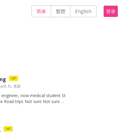
简体
繁體
English
登录
ng
VIP
ach, FL, 美国
 engineer, now medical student St
e Road trips Not sure Not sure Wd
hese questions Wdh are all these que
re all these ...
豆
VIP