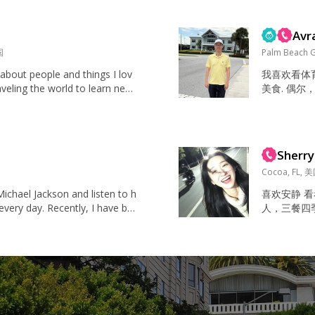
ve woman wh
o embrace ne
Avr
国
Palm Beach 
about people and things I lov
我喜欢看体育
aveling the world to learn new
美食. 偶尔
ges and cuisines. I have been f
朋友开心聊天
eer ...
境. 我在 
歌，运动，
我喜欢读像 
Sherry
看动作片, 悬
Cocoa, FL, 
Michael Jackson and listen to h
喜欢安静 
every day. Recently, I have be
人，三餐四
s dance, so dancing has also b
面情绪调成
me t...
要自己观察 
迟到了，所以