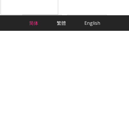
简体
繁體
English
科学方法，严肃交友
最贴心的华人相亲交友App
欢迎来到2RedBeans，这是渥太华最大的华
人交友网站。作为专注于华人征婚的平台，
我们已经帮助数千名单身会员找到了他们的
另一半。无论您在渥太华的哪个角落，我们
都能为您提供专业、贴心的相亲服务。