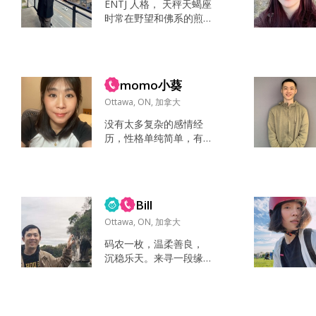
ENTJ 人格， 天秤天蝎座
时常在野望和佛系的煎
熬中躁动不安 对待友情
非常天秤，中央空调特
质常在“狐朋狗友”中为人
诟病，是一只顶着“老好
momo小葵
人”人设的“老狐狸” 对待
爱情非常天蝎，有一种
Ottawa, ON, 加拿大
向死而生的对于绝对忠
没有太多复杂的感情经
诚和归属感的执念，“虽
历，性格单纯简单，有
千万人吾往矣” 曾经因为
点小宅。 出国多年，伪
能力和时运无法支撑起
独立。。。表面坚强，
野望而惆怅，好在自觉
内心还是渴望能有一个
逆商在线，有一颗不甘
可以让我依赖的人。 喜
落寞且敢折...
Bill
欢阳光爱笑脾气好的的
男生~世界这么大，希望
Ottawa, ON, 加拿大
能早点遇到那个相看两
码农一枚，温柔善良，
不厌的你。 已经搬去Ott
沉稳乐天。来寻一段缘
awa啦，感谢每一个来
分，长相厮守一生 看电
信的朋友。*^_^* 烘
影，听音乐，上网，散
焙，健身，追剧，看
心，运动，打游戏，陪
书，都会让人上瘾。还
家人 这两年一直沉迷一