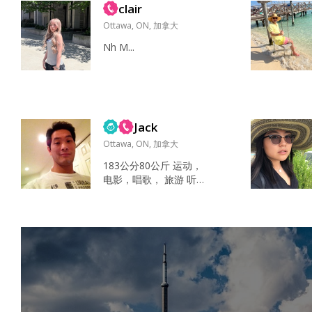
有特别喜欢逛各种超市
clair
款叫无期迷途的游戏的
和集...
剧情，特别喜欢。每次
Ottawa, ON, 加拿大
的活动，作者都在讨论
Nh M...
不同的主题，立意比较
深刻，文字精炼而美
丽，充满人性的光辉 我
觉得是温柔和善吧。至
于看不到的优点，我感
觉我大概跟别人对我的
Jack
印象差不多，应该...
Ottawa, ON, 加拿大
183公分80公斤 运动，
电影，唱歌， 旅游 听
歌，运动 家人 健康 时间
信念 自信， 敏锐， 乐观
高高瘦瘦运动型 到时告
诉你 自己 情绪稳定，爱
笑 你是一见钟情还是日
久生情？...