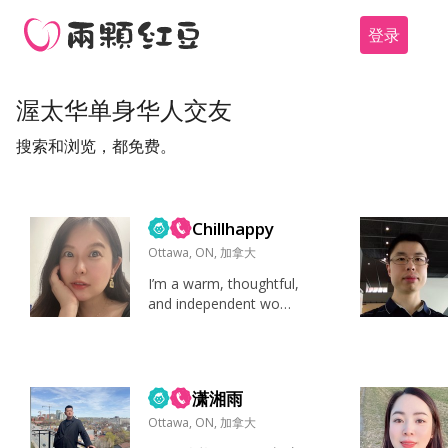
登录
渥太华单身华人交友
搜索和浏览，都免费。
Chillhappy
Ottawa, ON, 加拿大
I’m a warm, thoughtful,
and independent wom
an who values honest
y, kindness, and meani
ngful connection. I enjo
y quiet walks, museum
潇湘雨
s, live music, reading, g
ood f...
Ottawa, ON, 加拿大