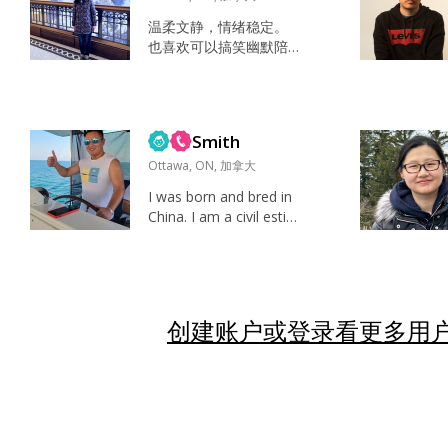
温柔文静，情绪稳定。
也喜欢可以搞笑幽默陪
对方一起玩闹。性格在
两者之间 尝试做一下新
的菜肴，好好的犒劳一
下自己。放松心情，听
Smith
听音乐，看看电影。户
外活动一下，散散步，
Ottawa, ON, 加拿大
打打球，去健身 喜欢烹
I was born and bred in
饪、插花、摄影。 去旅
China. I am a civil estim
行，在美丽的花丛中散
ator in a construction c
步，在海边吹风晒太
ompany in Ottawa. I a
阳。 最喜欢的事情，就
m a Permanent Reside
是希望能和你在一起建
nt of Canada. I hope I c
立一个既温馨又幸福的
an meet the one here t
创建账户或登录看更多用户
家庭。 家人、...
o...