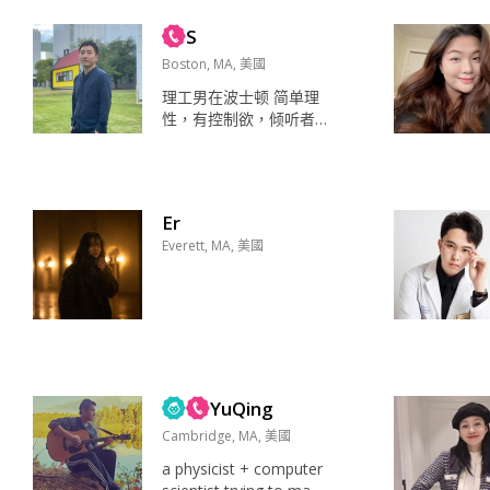
持。开朗的性格，乐观
S
的态度也许是我人生最
大的财富。独立思辨，
Boston, MA, 美國
不断探索未知的好奇
理工男在波士顿 简单理
心，和敏捷健康的身体
性，有控制欲，倾听者
机能是贯穿我愉快生活
喜欢独处来恢复能量 自
的三大元素。希望遇到
由 家人 美食 音乐 性爱
有缘人继续创造更加快
一位大学老师...
乐幸福的生活！ 聚会
（主要是吃哈哈，吃货
Er
一枚），读书，跳舞，
Everett, MA, 美國
音乐...
YuQing
Cambridge, MA, 美國
a physicist + computer