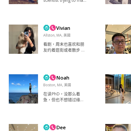
scientist trying to mach
ine learn the universe,
and use the universe to
inspire ML Born in Chin
a, grew up in the US 物
Vivian
理学家 + 计算机科学家
试图利用 AI ...
Allston, MA, 美國
看剧，周末也喜欢和朋
友约着逛街或者散步 窝
在沙发看剧，散步或者
旅行。 信任，忠诚，
爱，我的猫和我的家
人。 轻微洁癖，不能接
Noah
受车里有气味 “难搞”，
有自己的一些小坚持 善
Boston, MA, 美國
良 慢热。 父母 真诚就
在读PhD，没那么着
好，有担当，会照顾人 1
急，但也不想错过缘
+1真的大于2。 如果你
分，遇到了会全力以
也相信的话，我们才有
赴。 地点比较灵活，现
可能继续。 虽然人生本
在住在NH距离bos不远
来就是孤独的。 遇到必
的地方，也基本每周都
须2选1的困难，...
Dee
去bos。很喜欢这座充满