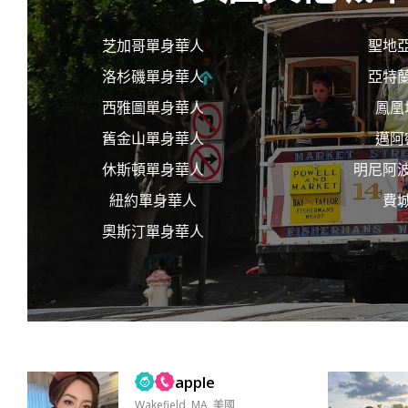
幽默，风趣，可爱 温
柔，善良，理解万岁...
芝加哥單身華人
聖地
洛杉磯單身華人
亞特
西雅圖單身華人
鳳凰
舊金山單身華人
邁阿
休斯頓單身華人
明尼阿
紐約單身華人
費
奧斯汀單身華人
apple
Wakefield, MA, 美國