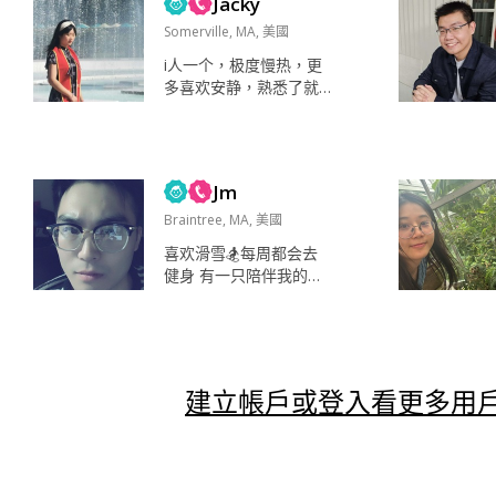
Jacky
Somerville, MA, 美國
i人一个，极度慢热，更
多喜欢安静，熟悉了就
闹了 追剧，追综艺，跟
朋友吃饭、玩剧本杀 追
剧，追综艺，听歌，有
的时候也喜欢逛逛街、
Jm
逛逛公园 家人，朋友，
健康，自由，安全感 i
Braintree, MA, 美國
人，情绪稳定，好相处 i
喜欢滑雪🏂每周都会去
人，高冷 三观一致，善
健身 有一只陪伴我的法
于沟通，责任心，上进
斗 看书，运动，独处，
心，包容心，幽默，情
打游戏，旅行，放空，
绪稳定， 什么样的人或
做美食，听音乐 滑雪 🏂
事会容易让你生气或焦
家人 朋友 宠物 自由 快
虑或暴躁？...
乐 热情 真诚 大方 可能
建立帳戶或登入看更多用戶
一开始都觉得我比较冷
吧 是个i人...