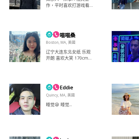
作，平时喜欢打游戏看
电影刷博客跑步出游，
性格积极阳光，随和，
喜欢陪人聊天，不喜欢
吵架，想长期留在美
喵喵桑
国。 喜欢出去玩，打游
戏，看电影，刷博客，
Boston, MA, 美國
在健身房跑步，没事喜
辽宁大连东北女纸 乐观
欢找人聊天 打游戏刷博
开朗 喜欢大笑 170cm丰
客看电影聊天 手机，电
满 珠圆玉润型😂喜欢苗
脑，家人，朋友，健康
条身材可直接绕道^_^ 认
刚开始对陌生人比较拘
真寻找结婚对象 ！⚠️ 真
谨，但是和他人熟悉之
诚交友 非诚勿扰！寻求
后会越来越愿意与他人
Eddie
一个情绪稳定 能够包容
交往 父母...
热爱生活的人共度余生
Quincy, MA, 美國
很喜欢孩子未来想要宝
睡觉😪 睡觉...
宝🍼 尤其喜欢玩失踪不
靠谱男请直接绕道！！
最爱悬疑推理电影 且种
草身边人看 讨论剧情😊
喜欢所有小动物...