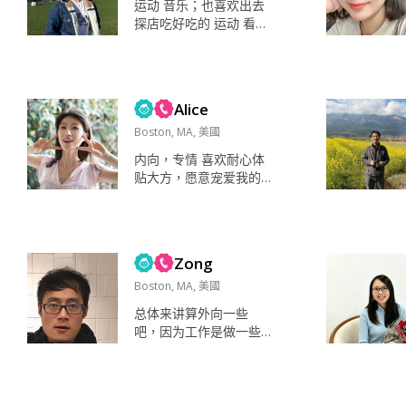
运动 音乐；也喜欢出去
探店吃好吃的 运动 看剧
家人，朋友，健康 好
奇，搞笑，善良 父母，
朋友，老师...
Alice
Boston, MA, 美國
内向，专情 喜欢耐心体
贴大方，愿意宠爱我的
人 不会主动，需要你真
诚热情地迈出前几步 旅
行，读书，宠物，乐
器，舞蹈，model 喜欢
Zong
可爱的小动物 喜欢旅行
喜欢探索学习新鲜的事
Boston, MA, 美國
物 喜欢被宠爱 面冷心热
总体来讲算外向一些
责任感，专情，情绪稳
吧，因为工作是做一些
定，沟通...
研究,平时喜欢安静一点
的环境。爱好跑步打球
远足看书听音乐，有机
会旅游当然不能错过 休