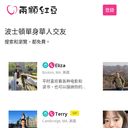
登錄
波士頓單身華人交友
搜索和瀏覽，都免費。
Eliza
Boston, MA, 美國
平时喜欢看各种电影和
读书，也可以接纳你的
各种爱好～（运动方面
有点笨…… 硕士毕业以后
住在波士顿，今年已抽
到H-1B。 愿意与我一起
Terry
VIP
周游世界嘛？...
Cambridge, MA, 美國