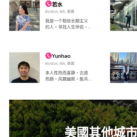
若水
闲时间会喜欢做料理，
看书听音乐 宅家电影旅
Boston, MA, 美國
行 空气水地球食物被窝
我是一个相信长期主义
真诚开朗温柔 慈眉善目
的人。寻找人生伴侣，
はずかしいなので，言
共同创建温暖的家庭，
ったくない Todaiの先
非诚勿扰。 在波士顿长
生 相处舒服 你是安静温
期发展。闲暇时喜欢读
柔的吗...
书、运动，也会认真经
Yunhao
营自己的生活。一顿营
养精心搭配的饭菜，一
Boston, MA, 美國
束应季的鲜花，一本值
本人性热而喜静，古道
得反复读的书，一场酣
热肠，风趣幽默。能共
畅的运动，都能让我感
赴人间烟火，亦可同赏
受到日子的温度。 比起
深夜冷月。饭桌上不叫
追逐热闹，我更喜欢真
人扫兴，关系里略懂浪
诚的交流。欣赏有格
漫，情绪稳定，内核坚
局、有担当、有家庭观
硬，实乃居家旅行之良
念的男生。成熟不是...
伴。 看电影。背着相机
包出去压马路。 做好吃
美國其他城
的，吃好吃的，记录生
活！ 相机，镜头，底片