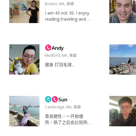
人文气息的城市，工作
Boston, MA, 美國
地点比较自由，准备最
I am 43 not 30. I enjoy
近找机会搬到boston市
reading traveling and d
区附近。 看书，看电
ancing Read Reading, d
影，听音乐，运动，旅
ancing Spirituality, peac
行，做饭 喜欢户外运
e, good food, family, lo
动，探索新的事物，生
ve Caring, loving and g
命不息，折腾不止 精力
Andy
enerous Peaceful so...
充沛，...
Medford, MA, 美國
健身 打羽毛球...
Sun
Cambridge, MA, 美國
善良随性，一开始慢
热，熟了之后会比较热
情开朗。初中后便随父
母在Mtl生活直到读研时