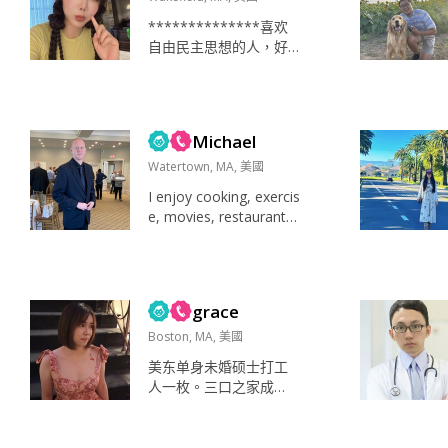
**************喜欢
自由民主思想的人，好
坏都不分的人跟他在一
起也是悲剧，思想统一
很重要，很幸运没有被
共产党洗脑，爱国不代
Michael
表爱这个党，支持台湾
独立，不想让弯弯变成
Watertown, MA, 美國
第二个可怜的香港 发
I enjoy cooking, exercis
呆。去博物馆，或二手
e, movies, restaurants,
店 博物馆 手机💰 大大咧
museums, sports, musi
咧 逃跑 张爱玲和胡适和
c, walks and much mor
莫泊桑 哈哈 无闻...
e. Exercise, movies, tra
vel, Sports, exercise, c
grace
ooking, restaurants, ...
Boston, MA, 美國
美东单身未婚硕士打工
人一枚。三口之家成
长，父母在国内，体制
内工作，家人间注重独
立空间的同时又互相支