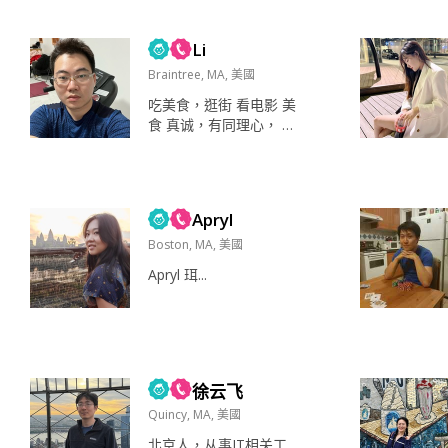
来美国进修。2020年3月
因为疫情离开纽约，先
Li
后在蒙特利尔和温哥华
工作直到2022年去波士
Braintree, MA, 美國
顿读二硕。 比起嘈杂的
吃美食，逛街 看电影 美
纽约，我更喜欢波士顿
食 真诚，有同理心， 合
的生活节奏，当时最喜
得来的。...
欢的就是穿梭在两所大
学间听不同的讲座和名
人分享，虽然大多跟自
己的领域不相关，但是
Apryl
每次探...
Boston, MA, 美國
Apryl 珥...
徐云飞
Quincy, MA, 美國
北京人，从事IT相关工