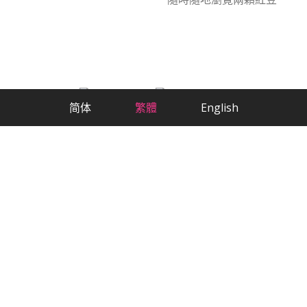
简体
繁體
English
科學方法，嚴肅交友
最貼心的華人相親交友App
歡迎訪問2RedBeans，這是波士頓最大的華
人交友網站。我們不僅是一個專業、貼心的
婚姻介紹平臺，更是一個滿足您所有需求的
社交平臺。無論您是在尋找一段認真的戀