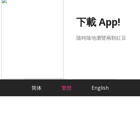
下載 App!
隨時隨地瀏覽兩顆紅豆
简体
繁體
English
科學方法，嚴肅交友
最貼心的華人相親交友App