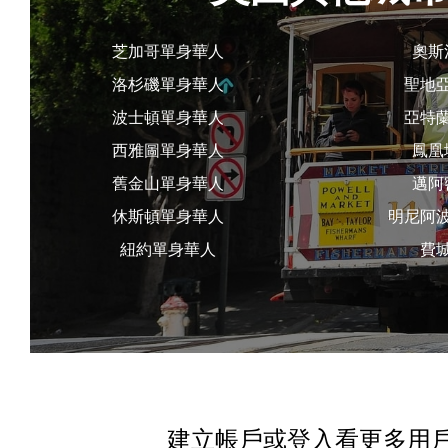
芝加哥單身華人
奧斯
洛杉磯單身華人
聖地
波士頓單身華人
亞特
西雅圖單身華人
鳳凰
舊金山單身華人
邁阿
休斯頓單身華人
明尼阿
紐約單身華人
費
建立帳戶或登入看更多用戶