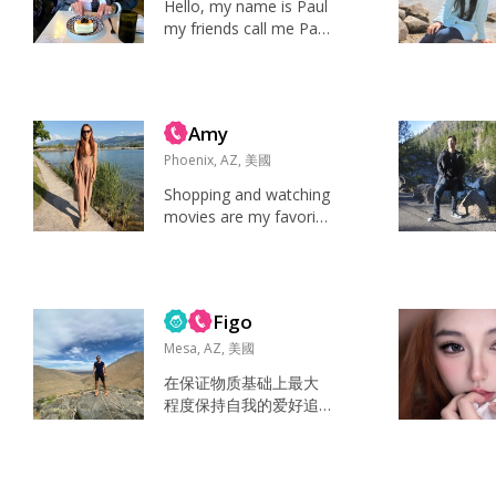
Hello, my name is Paul
my friends call me Paul
ie. I work as a governm
ent relations advisor fo
r an energy company. I
like to visit National Pa
Amy
rks, golfing, mount...
Phoenix, AZ, 美國
Shopping and watching
movies are my favorite
things to do in my spar
e time. 看书，运动，旅
行，散心，逛街，高尔
夫 I like being my true s
Figo
elf....
Mesa, AZ, 美國
在保证物质基础上最大
程度保持自我的爱好追
求和乐观积极的心态。
岁月或许改变了我的外
貌，但它还没有改变我
的心态。希望找到一个