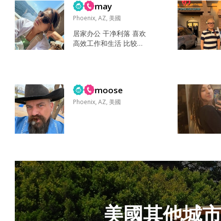
may
有共鸣且互相爱护并一
起成长的伴侣。 打球，
Phoenix, AZ, 美國
看书，看电影，爬山，
居家办公 干净利落 喜欢
越野，露营 喜欢运动，
高效工作和生活 比较直
足球，篮球，奔跑；喜
白 比较喜欢户外运动 不
欢看美剧；喜欢会友，
喜欢卷 看书做饭， 和朋
打牌或者侃大山，最喜
友聚会，喜欢阿根廷探
欢的是，和对的人去探
戈 搞笑 真诚 热情 相似
索未知的世界 运动，伴
moose
背景，喜欢冒险， 相似
侣，朋友，购买...
的价值观 不抽烟 不酗酒
Phoenix, AZ, 美國
愿意沟通和协作 能吃辣
嘛？...
美國其他城