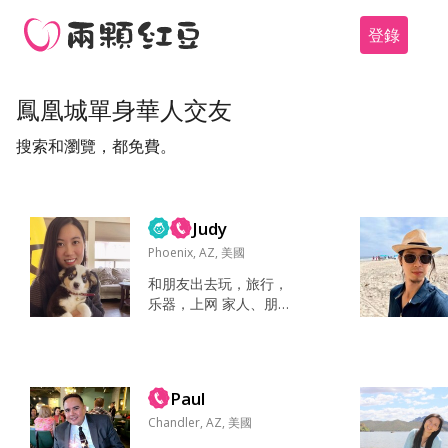
登錄
鳳凰城單身華人交友
搜索和瀏覽，都免費。
Judy
Phoenix, AZ, 美國
和朋友出去玩，旅行，
乐器，上网 家人、朋
友，健康、希望 真诚、
情绪稳定、乐观...
Paul
Chandler, AZ, 美國