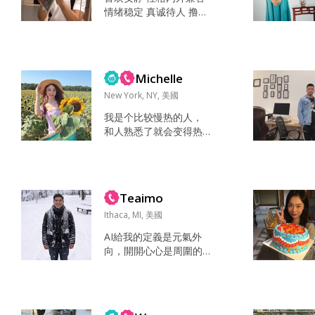
喜欢跳舞、瑜伽。去名
情绪稳定 真诚待人 撸铁
人故居景点和博物馆。
看剧 超市买吃的 跟喜欢
工作 健身 跳舞 养猫 旅
的人在家一起看有意思
行 爱情在人生中的地位
的剧或者电影就很好 或
很重要，但是很难找
者买互相给对方做些好
到。看起来非...
Michelle
吃的也很不错～ 真诚 大
度 阳光 开朗 只期望对方
New York, NY, 美國
温柔善良 大方开朗 最主
我是个比较慢热的人，
要的是情绪稳定 知冷知
和人熟悉了就会变得热
热 如果情商在线那就最
闹一些。喜欢研究养生
好了 玩了红豆一段时间
等方面的东西，对于世
了，有聊的还不错的 但
界一直都处于探索阶
是没有机会见面，也遇...
段，喜欢旅行喜欢阅
Teaimo
读，在纽约朋友不多，
除了和他们见面的时
Ithaca, MI, 美國
间，平时独自一个人的
AI給我的定義是元氣外
时间比较多。 阅读 冥想
向，開開心心是周圍的
旅行 研究美食 和志同道
快樂充電站，喜歡結伴
合的朋友郊游 家人，健
一同探索未知思想跳躍
康，朋友，猫,书籍 真
也喜歡奇幻世界 Easygoi
诚，智慧，开朗 给人感
ng說走就走沒目的的公
觉比较高冷，但是熟悉