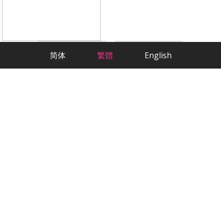
简体
繁體
English
科學方法，嚴肅交友
最貼心的華人相親交友App
歡迎來到2RedBeans，這是美國最大的華人
交友網站。作為專註於華人征婚的平臺，我
們已經幫助數千名單身會員找到了他們的另
一半。無論您在美國的哪個角落，我們都能