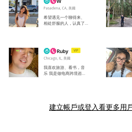
W
路旅行 露營看星星或躺
了之后就知...
在草地上放空 討論天馬
Pasadena, CA, 美國
行空的怪想法 找到小眾
希望遇见一个聊得来、
會驚艷的任何事務 挖掘
相处舒服的人，认真了
獨一無二的任何寶藏 Ke
解彼此。如果合适，希
y phone wallet foodie
望这段关系能有一个长
搞笑細膩同理心玩起來
远的发展。 我的生活比
會很瘋但關...
较简单，平时专注于工
Ruby
VIP
作，也会享受自己的时
间。周末喜欢和朋友聚
Chicago, IL, 美國
聚，偶尔出去吃饭、走
我喜欢旅游、看书，音
走看看。 性格比较慢
乐 我是做电商跨境咨询
热，喜欢真诚、自然的
的，如果聊得好 可以随
相处方式。熟悉之后会
时准备换地方——加利
更放松，也比较重视彼
福尼亚、纽约、得克萨
此之间的理解和交流。
斯、佛罗里达，you na
希望遇见一个可以认真
me it! 出去游玩 坦诚...
建立帳戶或登入看更多用戶
走下去的人。 Ha...