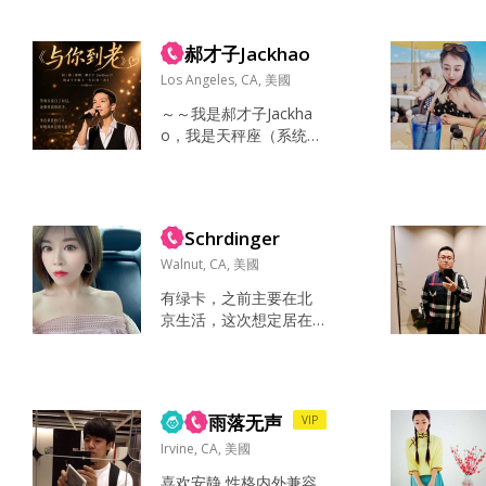
营得更好的人。 我的休
ate art/music, beautiful
息方式很简单：让身体
environments, and love
动起来，让心慢下来。
郝才子Jackhao
having little inside jok
常去球场（...
e...
Los Angeles, CA, 美國
～～我是郝才子Jackha
o，我是天秤座（系统显
示错误 无法修改），热
爱跑步、游泳、远足与
露营。生活简单而规
律，喜欢户外的开阔
Schrdinger
感，也很珍惜独处带来
的安静与自由。找个简
Walnut, CA, 美國
单真心的人‘共度余生……
有绿卡，之前主要在北
目前生活在加州，暂时
京生活，这次想定居在
无法离开美国，希望你
这边。父母家人都在美
也在美国。从事IT技术
国。 希望找到合适的伴
支持网站开发等相关业
侣，喜欢学霸，想找性
务，今年创建AI员工平
格好的码农 or 教授。 自
台。平时写小说以及一
雨落无声
VIP
身能力比较强可以帮对
些原...
方拓展国内市场 北京工
Irvine, CA, 美國
作忙 写作，开会 有时间
喜欢安静 性格内外兼容