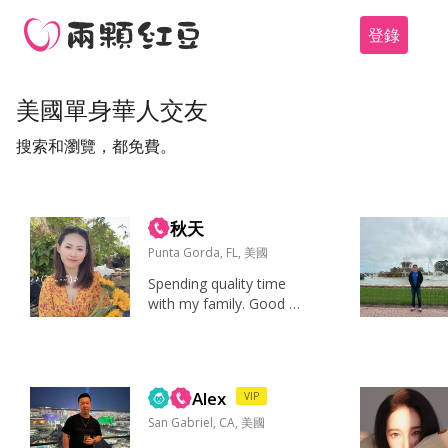
登錄
美國單身華人交友
搜索和瀏覽，都免費。
秋天
Punta Gorda, FL, 美國
Spending quality time
with my family. Good f
ood, good music, spon
taneous adventures, a
nd conversations that
make me forget to che
Alex
VIP
ck my phone. 家人、健
康、幽默感、好奇心、
San Gabriel, CA, 美國
稳定的生...