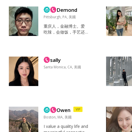
🎵 雨天睡觉💤晴天遛公
Demond
园儿 家人 健康 快乐 疯
疯癫癫 大大咧咧 既成熟
Pittsburgh, PA, 美國
稳重又可爱调皮😝 大家
重庆人，金融博士。爱
对我的第一影响高冷 我
吃辣，会做饭，手艺还
未来的伴侣必须是一个
行。正在不断开发新的
情绪稳定的男人，因为
爱好。杀猪盘的就别来
我讨厌吵闹鸡飞狗跳的
了，你那些东西说不定
日子...
还没我懂得多。然后喜
sally
欢姐弟恋。...
Santa Monica, CA, 美國
Owen
VIP
Boston, MA, 美國
I value a quality life and