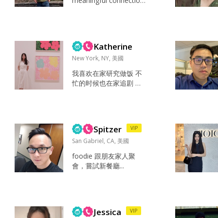
meaningful connection
s. Low-key personality,
confident in who I am.
Looking to match with
someone genuine and
Katherine
sincere. Outside of wo
r...
New York, NY, 美國
我喜欢在家研究做饭 不
忙的时候也在家追剧 和
朋友逛街 我最喜欢的事
就是在家看自己喜欢的
书 追自己喜欢的剧。 本
人性格偏安静 我认为未
Spitzer
VIP
来伴侣一定要有责任心
因为彼此是一个整体 大
San Gabriel, CA, 美國
家一起共同进步成长 。
foodie 跟朋友家人聚
未来遇到困难一起克服
會，嘗試新餐廳...
请离异和超过41的不要
私信我 我最大能接受的
区间在10 岁 纯属个人选
择 请不要一上来就问别
人 谢谢...
Jessica
VIP