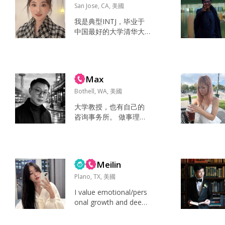
San Jose, CA, 美國
我是典型INTJ，毕业于
中国最好的大学清华大
学，在中国工作了几
年，从事人工智能研
究，目前被美国东北大
学计算机专业录取，202
Max
6年秋季入学，硅谷校
区。 我喜欢真诚，善良
Bothell, WA, 美國
的男士。 我出生于中国
大学教授，也有自己的
一个书香门第的家庭，
咨询事务所。 做事理
父母退休，是副教授，
性，但不会把日子过得
还有一个同样清华毕业
冰冷。 中美往返是常
的弟弟，是一家中国上
态。也喜欢去不同国家
市公司接班人。 运动，
走走看看。 在家时喜欢
与朋友、父母聊天 网站
Meilin
做饭、散步、撸猫；周
开发 真...
末时不赶行程，慢慢把
Plano, TX, 美國
生活过舒服。 我慢热但
I value emotional/pers
真诚，熟了会很爱开玩
onal growth and deep,
笑。 想遇到一个愿意沟
genuine connection.
通、愿意一起把关系经
I'm an INFJ and appreci