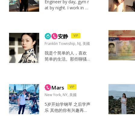
Engineer by day, gym r
at by night. I work in hi
gh tech firm based in si
licon valley remotely, h
ave 2 masters and PhD
c. I date to marry and h
安静
VIP
opefully can settle ...
Franklin Township, NJ, 美國
我是个简单的人，喜欢
简单的生活。那些聊骚
的，不以结婚为目的
的，请绕道，成年人的
时间都挺宝贵的 看书，
旅游 看书，旅游 健康，
Mars
VIP
开心，家人 对生活积极
向上 乐观，理性 还没发
New York, NY, 美國
现 当然是爸爸妈妈了吧
5岁开始学钢琴 之后学声
真诚，有全局观，对自
乐 其他的你有兴趣再讲
我对他人有一定的认知
爱是相互的 爱是彼此喜
我们都一起努力经营一
欢 不喜欢一头热 谈起来
份好的感情...
蛮辛苦的感情 希望可以
找到相爱容易 相处简单