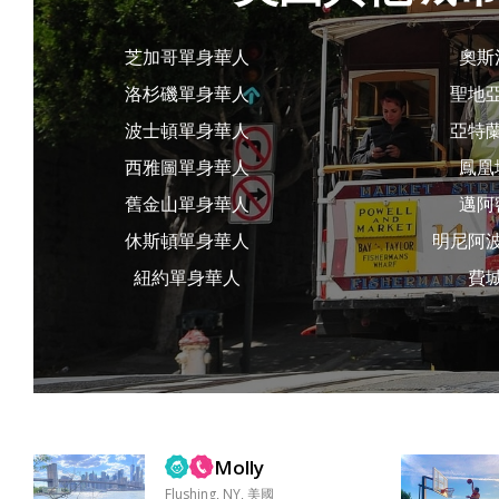
芝加哥單身華人
奧斯
洛杉磯單身華人
聖地
波士頓單身華人
亞特
西雅圖單身華人
鳳凰
舊金山單身華人
邁阿
休斯頓單身華人
明尼阿
紐約單身華人
費
Molly
Flushing, NY, 美國