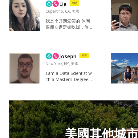
Lia
VIP
的人 By the way 6月份
会在中国 如果彼此有感
Cupertino, CA, 美國
觉可以多多交流 谢谢~
我是个开朗爱笑的 休闲
Hiking Roadtrip Skydive
跟朋友逛逛街吃饭，旅
Shooting Running Billia
游，有时候也会自己下
rds ...
厨 躺床上听听音乐，做
做美食，购物 家人，朋
友，美食，工作，欢乐
Joseph
VIP
有责任心的人，善良乐
观，幽默，关键对我好...
New York, NY, 美國
I am a Data Scientist w
ith a Master’s Degree f
rom Rutgers, a US Citiz
en born to a US father
and Chinese mother an
d raised in Beijing, Chin
a and 100% Native Flu
e...
美國其他城