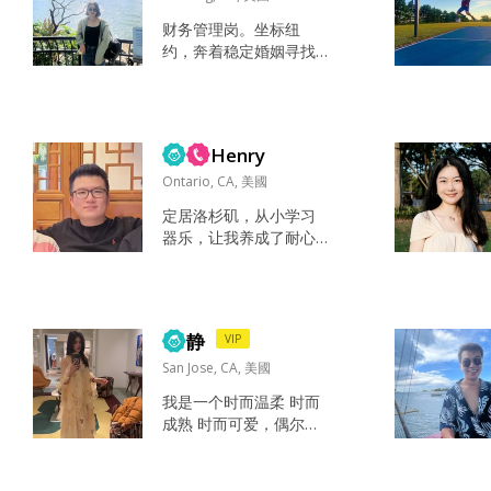
财务管理岗。坐标纽
约，奔着稳定婚姻寻找
伴侣。 喜欢简单松弛的
日常，享受美食、出游
与安静的独处时光。 对
待感情专一认真，追求
Henry
长久稳定的陪伴。非认
真发展、只想短期约会
Ontario, CA, 美國
的朋友不必打招呼。谢
定居洛杉矶，从小学习
谢～ 听书，瑜伽，美食
器乐，让我养成了耐心
雨天在家听旧旧的音乐
和坚持的习惯。目前工
搭配一杯浓浓的咖啡…
作稳定，生活规律，空
家人，朋友、健康… 真
闲时间会游泳听音乐，
诚，善良，爱笑～ 身边
偶尔打打乒乓球。希望
的人都是我的老师 价值
静
VIP
遇到一位真诚善良认真
观相同...
对待感情的人。 听音
San Jose, CA, 美國
乐，游泳，乒乓球 善
我是一个时而温柔 时而
良，乐观，真诚 真诚善
成熟 时而可爱，偶尔还
良 情绪稳定...
会疯疯癫癫的女人😂性
格属于大大咧咧的女人
旅游 看书 听喜欢的音乐