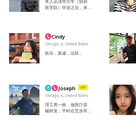
本人从清华大学（协和
医学院）毕业之后，来
美国深造和工作，已经
十多年了。目前在本地
医院工作，业务兼管理
岗。两个合伙公司Foun
Cindy
der，虽然处于初期起步
阶段（VC），但是业务
Chicago, IL, United States
发展迅速，事业已经很
快乐，真诚，活跃...
稳定。 这两年准备把精
力更多拿来完成另外一
件人生大事，因为已经
意识到个人问题耽误太
多年，peer们二胎都生
了，自己还是独身一
Joseph
VIP
人。以...
Chicago, IL, United States
理工男一枚，做医疗器
械研发，平时在芝加哥
郊区。工作上比较严
谨，但生活里其实挺随
性的。喜欢把事情想清
楚，也享受不那么计划