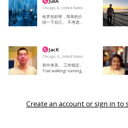
JuliA
开，不...
Chicago, IL, United States
哈罗你好呀，简单的介
绍一下自己。 不考虑异
地~ 工作学习： 91年天
枰座，身高 161cm 身材
匀称emmm, 在武汉念
的本科，央企工作一阵
JacK
后来Northwestern念m
aster，毕业后留在芝加
Chicago, IL, United States
哥一家GC做项目经理。
初中来美。 工作稳定。
生活情致：很喜欢去看
Trail walking/ running
恢弘的建筑呐，着迷mu
， 划船，电影，购物，
seum的空间结构，学校
看书，研究食谱，,trying
附近的Bahá'í temple...
something new 小长假
时会急行军旅行 希望24
年培养更多的室外兴趣
Create an account or sign in to 
爱好 家人，朋友，健
康，8小时休息和新鲜空
气 三观一致，有共同兴
趣爱好，孝顺...