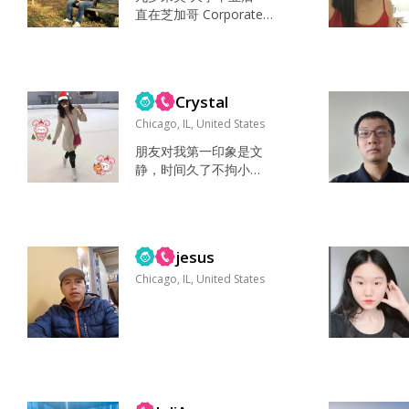
直在芝加哥 Corporate
monkey looking for a p
artner in crime 工作EN
TJ/下班INTJ listening to
audio books while stuc
Crystal
k on the train to work
沙排, 网球，桌游，下雨
Chicago, IL, United States
天 I imagine...
朋友对我第一印象是文
静，时间久了不拘小
节，偶尔马大哈。 期待
找到能一起玩，玩得来
的（男）朋友！ 喜欢旅
游，各种户外活动。读
jesus
书，电影，吃货一个！
自由支配时间，随心所
Chicago, IL, United States
欲； 饿了的时候最喜欢
吃，困了的时候最喜欢
睡！ 家人，朋友，水
果，手机，口罩😷 乐
观，善良，热情 升级为
静若处子，动若脱兔 文
静 跟相熟的朋友会放得