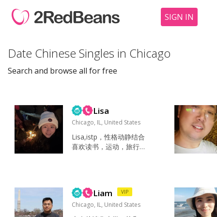
SIGN IN
Date Chinese Singles in Chicago
Search and browse all for free
Lisa
Chicago, IL, United States
Lisa,istp，性格动静结合
喜欢读书，运动，旅行
善良，真诚，乐观 价值
观相似...
Liam
VIP
Chicago, IL, United States