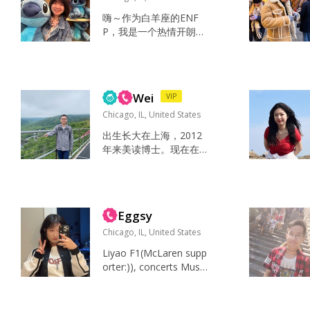
嗨～作为白羊座的ENF
P，我是一个热情开朗的
人，属于和陌生人聊两
句就能熟起来的类型嘿
嘿😊 平时是一名景观设
计师，喜欢发现生活里
Wei
VIP
的小美好。喜欢旅行、
拍照、散步、运动，最
Chicago, IL, United States
近还解锁了跳舞和晨跑
出生长大在上海，2012
新技能。看到好看的风
年来美读博士。现在在
景会忍不住停下来拍
一家大型公司从事ai开发
照，看到可爱的小猫小
研究，是ai工程师。业余
狗也会开心很久。 朋友
时间会在家看书，看
觉得我真诚、善良、特
剧，或者打篮球和网
别心软、非常有同理
Eggsy
球。性格是entp。...
心，也挺有趣的。...
Chicago, IL, United States
Liyao F1(McLaren supp
orter:)), concerts Musi
c, movies, friends, dog
s and my other hobbie
s. Similar interests, goo