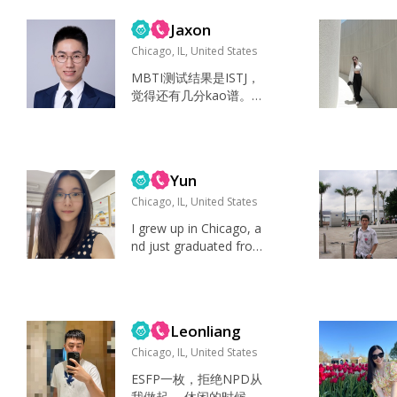
d personalities...
Jaxon
Chicago, IL, United States
MBTI测试结果是ISTJ，
觉得还有几分kao谱。安
静、勤奋、细节的强记
忆力，注重条理、逻辑
清晰。我最希望朋友对
我的评价是kao谱。 周
Yun
末健身房打卡；今年开
始解锁了新活动，天气
Chicago, IL, United States
合适会去钓鱼。 非常努
I grew up in Chicago, a
力工作一段时间后享受
nd just graduated from
看到成果一个一个实
undergrad. 目前的理想
现。就像花三天搭好的
性男生： 唯一一点是人
多米诺骨牌，端着可乐
品好。爱惜自己。对老
吃着爆米花享受骨牌像
人父母家里人孝顺，对
预先设计的一样依次倒
Leonliang
朋友真诚，懂得关心别
下的...
人。还有应该有稳定的
Chicago, IL, United States
工作，稳定的收入，并
ESFP一枚，拒绝NPD从
有积极进取的心。年轻
我做起。 休闲的时候喜