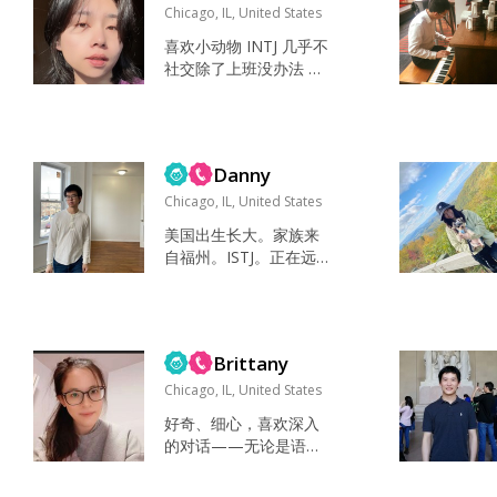
ation...
Chicago, IL, United States
喜欢小动物 INTJ 几乎不
社交除了上班没办法 喜
欢大自然 徒步 认识蘑菇
喜欢海边阳光 炒鸡爱吃
不挑食 出门徒步 摄影采
景 研究吃喝 撸猫 爬山
Danny
打野 做饭 真诚 善良 努
力 会沟通 positive 善良
Chicago, IL, United States
聪明 能干 慢热 基本不社
美国出生长大。家族来
交 大家都是看到我工作
自福州。ISTJ。正在远程
的样子 情绪稳定 有领导
学习。 我的计划是成为
力 回家松散安静 超级可
软件工程师然后定居在
爱 喜欢田...
纽约。想提高我的中
文。 以前做工在诊所里
Brittany
也有亚马逊生意。 我的
愿望是掌握我喜欢的市
Chicago, IL, United States
场技能，与他人相处，
好奇、细心，喜欢深入
保持健康。 上班完，喜
的对话——无论是语
欢呆在家里。定期学习
言、历史，还是音乐。
和锻炼身体。我对做
我是美籍华人，非常重