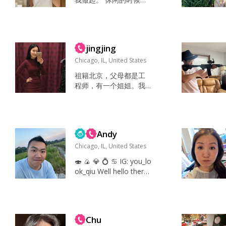
时不一定事业有成，但
欢在家看看电视或者有
要有目标，并有向这个
活动安排可以去玩玩桌
目标前进的动力...
游啥的。我也喜欢旅
游，不过还是得看假期
jingjing
的安排。 旅游，游戏，
和朋友在一起户外娱
Chicago, IL, United States
乐。 手机？ 幽默，善
祖籍北京，父母都是工
良，大方, 老好人、做事
程师，有一个姐姐。我
负责，心态稳如老狗 家
从小学习弹钢琴和游
人 三观和人品，不喜欢
泳，所以对文艺和体育
精神内耗和多疑 和一个
都很喜欢。我的中文不
人在一起就要学会理解
太好，希望用英文沟
和包容。一味的索取和...
Andy
通，谢谢。 I like to go t
o exercise classes, rea
Chicago, IL, United States
d, watch t.v. I like to sle
🍣 🍙 💎 💍 ♋️ IG: you_lo
ep in on the weekends
ok_qiu Well hello ther
and then h...
e... you might have just
dropped your standard
s!!! Multimillionaire in m
y dreams 😴 You can
Chu
ask me what my occup