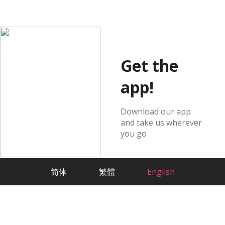
Get the
app!
Download our app
and take us wherever
you go
简体
繁體
English
Dating based on Science