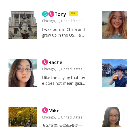
饭、扫除和装修房子感
视自己的文化根源，也
兴趣 回家运动吃饭睡觉
对未来搬到中国探索生
Honest, simp...
Tony
VIP
活充满期待。喜欢每天
学习新东西，也喜欢偶
Chicago, IL, United States
尔沉浸在各种有趣的知
I was born in China and
识或辩论中。顺便说一
grew up in the US. I am
句，我很喜欢喝茶，尤
a CPA and Controller lo
其是静下心来品一杯好
oking for a serious rela
茶的时候。 理想约会：
tionship. Reading, Liste
轻松又有趣的活动——
ning to music, Watchin
散步、参观小众博物
Rachel
g TV and Movies, Hik...
馆，或者分享让我们都...
Chicago, IL, United States
I like the saying that lov
e does not mean gazin
g at each other but loo
king outwards at the sa
me direction. I am looki
ng for a guy who has t
Mike
he same expectation
f...
Chicago, IL, United States
九岁来美 大学毕业后一