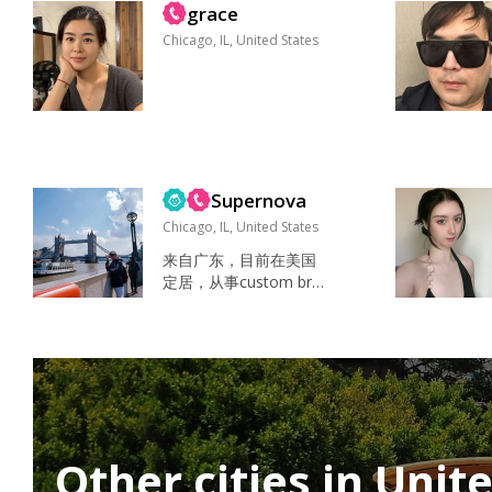
grace
的周末。 运动、游泳、
偶尔踢球、看各种体育
Chicago, IL, United States
赛事 探索餐厅复制美食
周末会短途旅行，参加
活动和赛事 TV Show, S
ports...
Supernova
Chicago, IL, United States
来自广东，目前在美国
定居，从事custom brok
er的相关工作，在这边
十几年了，有合法身
份，生活节奏比较稳
定。希望可以遇见对的
人安定下来，一起携手
共度往后余生的风风雨
雨。 平时喜欢飞行、AI
相关的东西，有空也会
Other cities in Unit
学习一些新的skills。喜