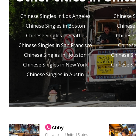
欢旅行，去过西雅图，
广州，拉斯维加斯，纽
约，香港，深圳，圣托
Chinese Singles in Los Angeles
Chinese S
里尼，英国伦敦等...
Chinese Singles in Boston
Chinese 
Chinese Singles in Seattle
Chinese 
Chinese Singles in San Francisco
Chinese
Chinese Singles in Houston
Chinese Si
Chinese Singles in New York
Chinese Si
Chinese Singles in Austin
Abby
Chicago, IL, United States