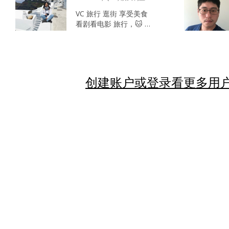
VC 旅行 逛街 享受美食
看剧看电影 旅行，🐱 🐶
美食 孩子，朋友，手
机， 美食，钱 已经准备
好想尽快稳定 懂得沟通
有担当 有责任感 价值观
感情观相似 积极上进 有
创建账户或登录看更多用户
共同语言和爱好 情绪稳
定...