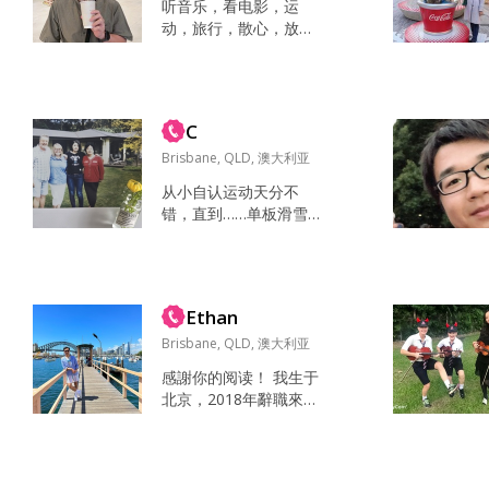
听音乐，看电影，运
动，旅行，散心，放
空，独处 家人 朋友 健康
善良 真誠 熱情...
C
Brisbane, QLD, 澳大利亚
从小自认运动天分不
错，直到……单板滑雪差
点摔出了脑震荡，水肺
潜水在海底也只看了个
寂寞，才明白不是所有
运动都能轻松上手，也
Ethan
不是所有体验都如想象
中精彩。我向来喜欢竞
Brisbane, QLD, 澳大利亚
技运动，赢的快乐直接
感謝你的阅读！ 我生于
又真实；不过久了却也
北京，2018年辭職來到
看淡了输赢（大约是输
澳洲求學，为的是既讓
出了心得），如今每周
自己真正接觸世界，也
一次的羽毛球，也渐渐
讓自己換個活法。幾年
打成了佛系养生局。找
的經歷讓我對人和世界