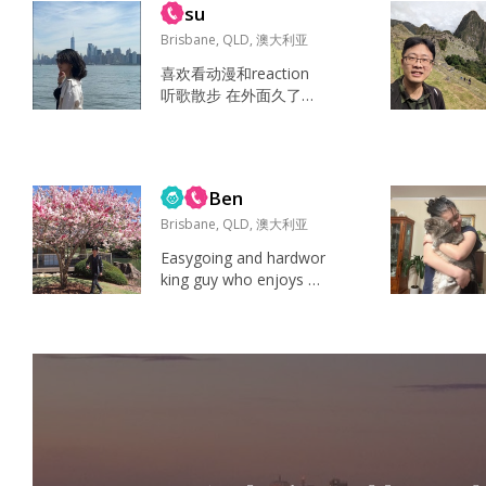
生活搭子，确实像找羽
su
的認識也豐富了許多。
毛球搭档——不求完美...
在经历了学习、移民、
Brisbane, QLD, 澳大利亚
短婚（由於對方態度差
喜欢看动漫和reaction
異巨大，令我感覺是有
听歌散步 在外面久了会
蹊蹺，遂請律師走司法
很想朋友和家人 活泼开
程序判決離婚、无孩）
朗 努力上进 做饭好吃 大
之后，这一路走来深知
学存了五万人民币就来
人生多舛。未來的我會
澳洲了 澳洲存了十几万
更加珍惜遇到的人，經
Ben
刀就准备去美国读书了 g
歷的事。仍然相...
randma 地理上希望在澳
Brisbane, QLD, 澳大利亚
洲或者美国...
Easygoing and hardwor
king guy who enjoys g
ood food, music, late n
ight drives and building
towards a better future
step by step. I enjoy ex
ploring cafes/restaura...