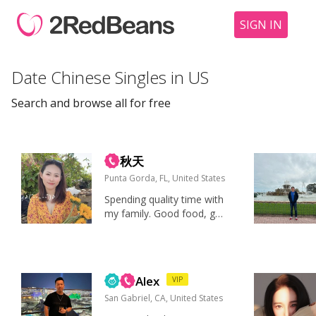
SIGN IN
Date Chinese Singles in US
Search and browse all for free
秋天
Punta Gorda, FL, United States
Spending quality time with
my family. Good food, go
od music, spontaneous a
dventures, and conversati
ons that make me forget
to check my phone. 家
Alex
VIP
人、健康、幽默感、好奇
心、稳定的生...
San Gabriel, CA, United States