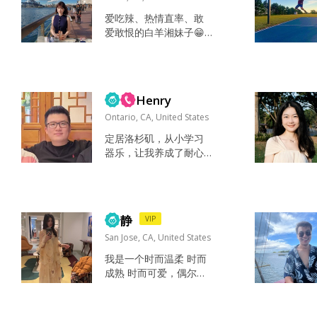
爱吃辣、热情直率、敢
爱敢恨的白羊湘妹子😁
喜欢或期望或者写着找1
8（包含18）-28岁以下
的男的请不要抛媚眼或
发信息给我浪费时间，
Henry
三观不一致！ 脾气来得
快去得也快，像个长不
Ontario, CA, United States
大的孩子‌。外表可能看
定居洛杉矶，从小学习
起来大大咧咧，但内心
器乐，让我养成了耐心
其实挺细腻，只是不喜
和坚持的习惯。目前工
欢藏着掖着。‌‌‌ 🌟 她是啥
作稳定，生活规律，空
样的人 ‌热情开朗‌像小太
闲时间会游泳听音乐，
阳，对人真诚大方，朋
偶尔打打乒乓球。希望
友缘很好。...
静
VIP
遇到一位真诚善良认真
对待感情的人。 听音
San Jose, CA, United States
乐，游泳，乒乓球 善
我是一个时而温柔 时而
良，乐观，真诚 真诚善
成熟 时而可爱，偶尔还
良 情绪稳定...
会疯疯癫癫的女人😂性
格属于大大咧咧的女人
旅游 看书 听喜欢的音乐