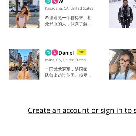
W
me it! 出去游玩 坦诚...
自...
Pasadena, CA, United States
希望遇见一个聊得来、相
处舒服的人，认真了解彼
此。如果合适，希望这段
关系能有一个长远的发
展。 我的生活比较简单，
平时专注于工作，也会享
Daniel
VIP
受自己的时间。周末喜欢
和朋友聚聚，偶尔出去吃
Irvine, CA, United States
饭、走走看看。 性格比较
全国武术冠军，随国家
慢热，喜欢真诚、自然的
队曾出访过英国、俄罗
相处方式。熟悉之后会更
斯、爱尔兰、瑞典、冰
放松，也比较重视彼此之
岛、意大利、新西兰等
间的理解和交流。希望遇
国。 来美国前是国内的
见一个可以认真走下去的
大学体育老师，曾经公
人。 Ha...
派到亚利桑那大学工作
Create an account or sign in to 
了三年。 疫情以后决定
辞去了国内的工作只身
来美国打拼，已拿到杰
出人才绿卡身份，目前
在尔湾开办武术培训学