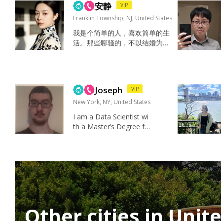
安静
VIP
的人 By the way 6月份
会在中国 如果彼此有感
Franklin Township, NJ, United States
觉可以多多交流 谢谢~ Hi
我是个简单的人，喜欢简单的生
king Roadtrip Skydive Sh
活。那些聊骚的，不以结婚为目
ooting Running Billiards
的的，请绕道，成年人的时间都
...
挺宝贵的 看书，旅游 看书，旅
游 健康，开心，家人 对生活积
极向上 乐观，理性 还没发现 当
Joseph
VIP
然是爸爸妈妈了吧 真诚，有全局
观，对自我对他人有一定的认知
New York, NY, United States
我们都一起努力经营一份好的感
I am a Data Scientist wi
情...
th a Master’s Degree fr
om Rutgers, a US Citize
n born to a US father an
d Chinese mother and r
aised in Beijing, China a
nd 100% Native Flue...
Other cities in Unit