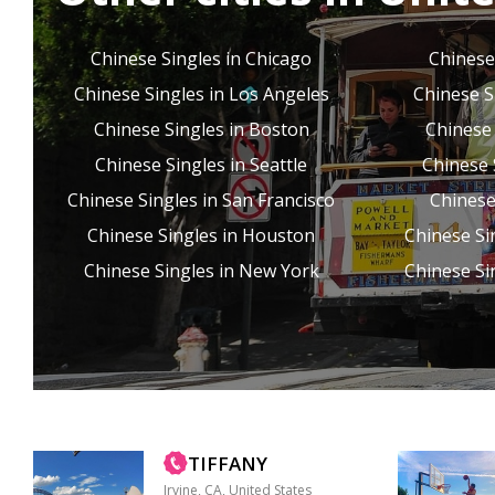
Chinese Singles in Chicago
Chinese
Chinese Singles in Los Angeles
Chinese S
Chinese Singles in Boston
Chinese 
Chinese Singles in Seattle
Chinese 
Chinese Singles in San Francisco
Chinese
Chinese Singles in Houston
Chinese Si
Chinese Singles in New York
Chinese Si
TIFFANY
Irvine, CA, United States