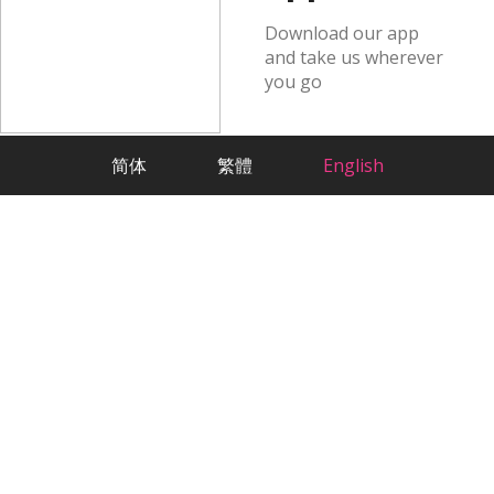
Download our app
and take us wherever
you go
简体
繁體
English
Dating based on Science
Incubated at the Founder Institute and
Stanford StartX
Welcome to 2RedBeans, the largest
Chinese dating site in US. As a platform