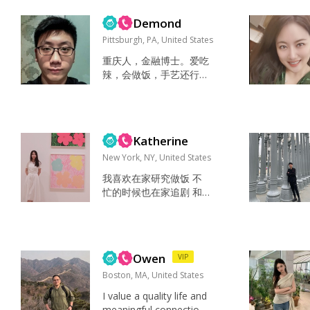
🎵 雨天睡觉💤晴天遛公
Demond
园儿 家人 健康 快乐 疯
疯癫癫 大大咧咧 既成熟
Pittsburgh, PA, United States
稳重又可爱调皮😝 大家
重庆人，金融博士。爱吃
对我的第一影响高冷 我
辣，会做饭，手艺还行。
未来的伴侣必须是一个
正在不断开发新的爱好。
情绪稳定的男人，因为
杀猪盘的就别来了，你那
我讨厌吵闹鸡飞狗跳的
些东西说不定还没我懂得
日子...
多。然后喜欢姐弟恋。...
Katherine
New York, NY, United States
我喜欢在家研究做饭 不
忙的时候也在家追剧 和
朋友逛街 我最喜欢的事
就是在家看自己喜欢的书
追自己喜欢的剧。 本人
性格偏安静 我认为未来
Owen
VIP
伴侣一定要有责任心 因
为彼此是一个整体 大家
Boston, MA, United States
一起共同进步成长 。未
I value a quality life and
来遇到困难一起克服 请
meaningful connection