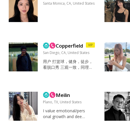
开发 真...
Santa Monica, CA, United States
Copperfield
VIP
San Diego, CA, United States
用户 打篮球，健身，徒步，
看脱口秀 三观一致，同理
心，共情力...
Meilin
Plano, TX, United States
I value emotional/pers
onal growth and deep,
genuine connection.
I'm an INFJ and appreci