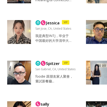
离异和超过41的不要私信
s. Low-key personality,
我 我最大能接受的区间
confident in who I am.
在10 岁 纯属个人选择 请
Looking to match with
不要一上来就问别人 谢
someone genuine and
谢...
Jessica
VIP
sincere. Outside of wo
r...
San Jose, CA, United States
我是典型INTJ，毕业于
中国最好的大学清华大
学，在中国工作了几
年，从事人工智能研
究，目前被美国东北大
学计算机专业录取，202
Spitzer
VIP
6年秋季入学，硅谷校
区。 我喜欢真诚，善良
San Gabriel, CA, United States
的男士。 我出生于中国
foodie 跟朋友家人聚會，
一个书香门第的家庭，
嘗試新餐廳...
父母退休，是副教授，
还有一个同样清华毕业
的弟弟，是一家中国上
市公司接班人。 运动，
与朋友、父母聊天 网站
sally