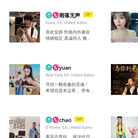
ate art/music, beautiful
environments, and love
雨落无声
VIP
having little inside jok
e...
Irvine, CA, United States
喜欢安静 性格内外兼容
情绪稳定 真诚待人 撸铁
看剧 超市买吃的 跟喜欢
的人在家一起看有意思
的剧或者电影就很好 或
者买互相给对方做些好
yuan
吃的也很不错～ 真诚 大
度 阳光 开朗 只期望对方
New York, NY, United States
温柔善良 大方开朗 最主
寻找一颗有趣的灵魂！
要的是情绪稳定 知冷知
希望你是有边界， 带有
热 如果情商在线那就最
锋芒善良的人！ 也希望
好了 玩了红豆一段时间
你有魄力， 有担当，遇
了，有聊的还不错的 但
事不退缩， 直面问题，
是没有机会见面，也遇...
直面人生！因为我是这
chao
VIP
样！ 人生从来不会一帆
风顺， couple也从不会
El Monte, CA, United States
没有矛盾， 重要的是一
离异不带娃。 谁没经历