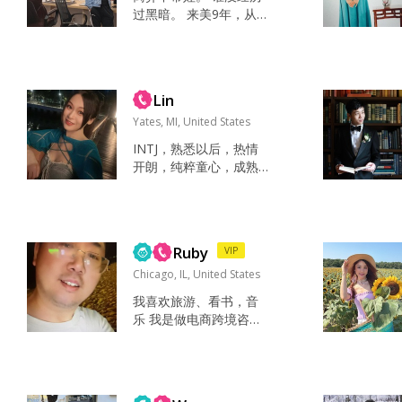
个人愿意退让， 一个人
过黑暗。 来美9年，从事
愿意理解。 共同面对共
IT工作。 爬山，冲浪，
同解决才是好的关系。
射击。 看電影🎬 善良，
最重要的是， 接受我的
诚实...
小狗，我的一生多少个日
日夜夜...
Lin
Yates, MI, United States
INTJ，熟悉以后，热情
开朗，纯粹童心，成熟
有规划，有同理心会换
位思考 在日本 澳洲 都生
活过很长时间，回深圳
以后在阿里工作，后面
Ruby
VIP
创业做跨境电商会常常
去美国出差，想多认识
Chicago, IL, United States
点炒股和创业的朋友，
我喜欢旅游、看书，音
以及找到未来的另一半
乐 我是做电商跨境咨询
我不希望彼此年龄差距
的，如果聊得好 可以随
很大 看炒股的书，看日
时准备换地方——加利
剧，打高尔夫 跟朋友一
福尼亚、纽约、得克萨
起郊游 自由，追求，快
斯、佛罗里达，you na
乐，空气，水 善良，