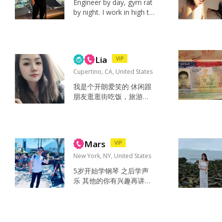
Engineer by day, gym rat
by night. I work in high tec
h firm based in silicon vall
ey remotely, have 2 mast
ers and PhDc. I date to m
arry and hopefully can set
Lia
VIP
tle ...
Cupertino, CA, United States
我是个开朗爱笑的 休闲跟
朋友逛逛街吃饭，旅游，
有时候也会自己下厨 躺床
上听听音乐，做做美食，
购物 家人，朋友，美食，
工作，欢乐 有责任心的
Mars
VIP
人，善良乐观，幽默，关
键对我好...
New York, NY, United States
5岁开始学钢琴 之后学声
乐 其他的你有兴趣再讲
爱是相互的 爱是彼此喜
欢 不喜欢一头热 谈起来
蛮辛苦的感情 希望可以
找到相爱容易 相处简单