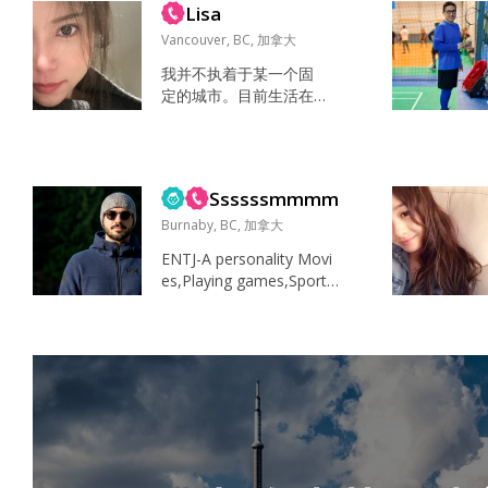
以在一个地方稳定下来
Lisa
ing, Hunting, Card Gam
了 虽然科研...
es, Cle...
Vancouver, BC, 加拿大
我并不执着于某一个固
定的城市。目前生活在
温哥华，加拿大PR，如
果遇到对的人，也随时
有能力，愿意奔赴你的
城市，会为了家庭调整
Ssssssmmmm
自己的节奏，和爱人并
肩同行。 工作上我全力
Burnaby, BC, 加拿大
以赴，同时下厨房沉浸
ENTJ-A personality Movi
式做饭，整理，我也能
es,Playing games,Sports,
进入心流状态，照顾喜
Traveling,Taking a walk,
欢的人，本身就是一件
Hangout with friends Co
让我很有成就感和满足
medy Family, friends, fo
感的事。 希望你有担
od, travel, and mental pe
当，有强烈的责任感
ace Funny, caring...
（划重点，非常非常...