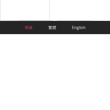
简体
繁體
English
科学方法，严肃交友
最贴心的华人相亲交友App
欢迎来到2RedBeans，这是加拿大最大的华
人交友网站。作为专注于华人征婚的平台，
我们已经帮助数千名单身会员找到了他们的
另一半。无论您在加拿大的哪个角落，我们