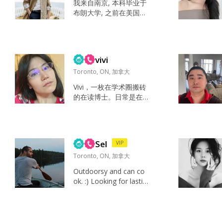
我来自南京, 本科毕业于
泼，开朗，浪漫， 善
布朗大学, 之前在美国的
良，有爱心，乐观开
脸书(Facebook)做了7年
朗，情绪稳定，乐观开
的软件工程师. 因为想寻
朗， 是秘密所以不能说
找一个更sustainable更
父母，老师， 绅士，温
适合自己特长的方向, 所
柔，有才华，有事业
vivi
以我在稳定了美国的身
心，有责任心，有爱...
份以后, 辞职往知识产权
Toronto, ON, 加拿大
(专利, 版权等)方向发展.
Vivi，一枚在学术圈搬砖
现在多伦多的法学院读Ju
的在读博士。日常是在
ris Doctor (JD), 2026年
高智商的科研世界里死
暑假在多伦多dow...
磕（量化），生活里其
实是个间歇性呆萌、经
常被毛茸茸小动物治愈
Sel
VIP
的普通女孩。最大的梦
想是毕业去大学误人子
Toronto, ON, 加拿大
弟（做教授），个性直
Outdoorsy and can co
接真诚，很好相处～ 本
ok. :) Looking for lastin
科开始就一直加拿大美
g good company and s
国加拿大挪来挪去的，
omeone who appreciat
想找一个聪明好看善良
es whom they are with.
的可爱男生，以后就可
Cooking, Camping, Fish