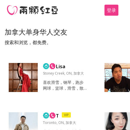
登录
加拿大单身华人交友
搜索和浏览，都免费。
Lisa
Stoney Creek, ON, 加拿大
喜欢滑雪，钢琴，跑步
网球，篮球，滑雪，散
步，高尔夫，潜水，音
乐，钢琴，看赛车比赛
喝咖啡，音乐，滑雪，
美食，美景，旅行 家
T
VIP
人，朋友，健康，财
富，家人， 温柔，善
Toronto, ON, 加拿大
良，热情，正值，活