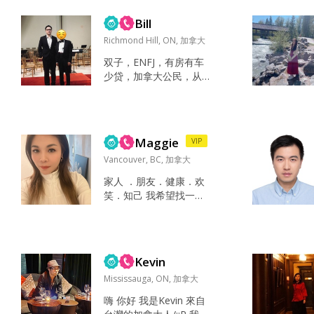
衍与短择，、懂得体谅
Bill
他人的男士，两个人互
相扶持，把平淡日子过
Richmond Hill, ON, 加拿大
得温馨踏实。向往安稳
双子，ENFJ，有房有车
长久的相处，往后三餐
少贷，加拿大公民，从
同行、结伴出游。 杀猪
事教育+创业，硕士毕
盘请绕道！ 做美食，运
业，基督徒。爱好有音
动，听音乐，摄影，养
乐，网球，高尔夫，旅
花，旅行，喝茶，看综
游，钢琴，烹饪， 篮
艺，聚会，散心，逛街
Maggie
VIP
球。 工作同时也在创
最喜欢的是跟...
业，希望有更好发展。
Vancouver, BC, 加拿大
有爱心和耐心，以前做
家人 ．朋友．健康．欢
过很多义工。性格很
笑．知己 我希望找一位
好，阳光，好沟通。 希
人品好、有责任心、情
望找到一个温柔，体贴
绪稳定、三观相近的
的另一半。 音乐，钢
人。两个人能够真诚沟
琴，咖啡 老师，父母 善
通、互相理解、互相扶
良，大方，有爱心...
Kevin
持，一起把未来的家庭
经营好。财富和外在条
Mississauga, ON, 加拿大
件固然重要，但我更看
嗨 你好 我是Kevin 來自
重一个人的品格和担