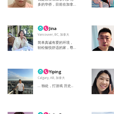
更倾向于成熟、稳定、
多的华侨，目前在加拿
愿意认真经营关系的
大五大银行之一担任证
人。 对未来家庭持开放
券和投行业务风险管理
态度，也已经做了一些
高级经理。学历：多伦
生育方面的准备，所以
多大学MBA, 加拿大CPA
整体比较从容，希望关
Jina
和CFA持证人 我的期待
系可以顺其自然发展，...
希望能遇到一位善良、
Vancouver, BC, 加拿大
热心，并愿意考虑未来
简单真诚有爱的环境，
移居加拿大的女士。年
轻松愉悦舒适的家，尊
龄希望在18-30岁之间。
重你我不同的节奏和想
关于我们未来的生活 如
法，但依然是彼此最信
果你来到加拿大，你可
赖的亲人 散步晒太阳 家
以先安心学习英语，不
人，健康，心态，美
需要急于工作。之...
Yiping
貌，朋友 真诚，安静，
情商高 温柔，善良，但
Calgary, AB, 加拿大
内心很有力量 解决问题
… 独处，打游戏 历史...
的能力，尊重，谦逊，
包容，领导力 在你眼
里，另一半的角色是什
么...