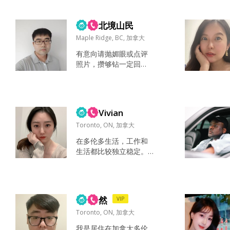
光的人 音乐像是融入血
液，因为妈妈是京剧演
员，声音对我来说是敏感
北境山民
的。我继承了妈妈的声
Maple Ridge, BC, 加拿大
音，唱歌听歌像是与生俱
有意向请抛媚眼或点评
来 爷爷说读万卷书行万里
照片，攒够钻一定回
路，没做到万卷书，万里
复！ 去过很多国家，但
路完成了，去过20+个国
本人不上镜，app又禁止
家，对时间不同地域文化
上传风景照，所以无法
族群建筑的向往从未停止
展示！ 居住宁静的温哥
过 跳舞大概是为了运动，
Vivian
华郊区枫树岭，可以让
但也...
女生过上不需上班的北
Toronto, ON, 加拿大
美小城生活！加拿大人
在多伦多生活，工作和
文优势很强，家庭福利
生活都比较独立稳定。
+妇女保障+职场平等
平时喜欢简单规律的生
+弱势补助+动物救护
活方式，比如健身、旅
+自然孕育，充分满足家
行、做饭或和朋友小
庭生活！ 河南郑州生
聚。 我比较重视关系里
人，本科留学萨省，在
然
VIP
的尊重和沟通，不太能
大温担任政府...
接受贬低、情绪消耗或
Toronto, ON, 加拿大
忽冷忽热的相处方式，
我是居住在加拿大多伦