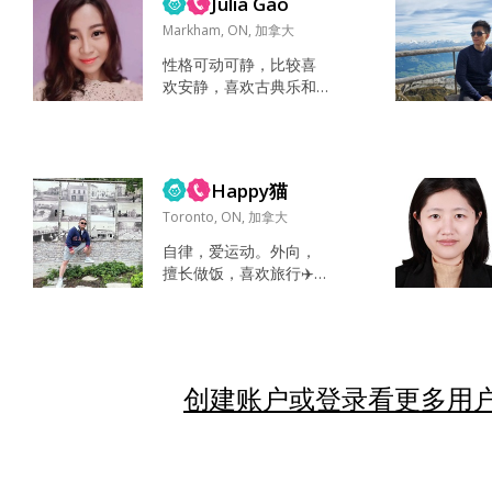
Julia Gao
Markham, ON, 加拿大
性格可动可静，比较喜
欢安静，喜欢古典乐和
钢琴。 见过世界，经历
过最好的和最差的，内
心平静，知道自己要什
么，靠谱安稳善良。朴
Happy猫
实实在，文静乖巧，情
绪稳定，想找一个合适
Toronto, ON, 加拿大
的男士安稳过日子，两
自律，爱运动。外向，
个人一起组建一个温暖
擅长做饭，喜欢旅行✈️。
的小家。一生一世一双
享受去不同的地方和尝
人。 待过30+国/学习/工
试各地的美食🍜🍖。 喜
作/旅居，说5门语言，
欢学各种知识（等毕
适应能力强，可四海为
业，也希望去college兼
家，想安定下来，可以
职，学习画画🎨，西餐
创建账户或登录看更多用户
随未来先...
烹饪‍🍳，研究猫科动物
🐱，专业摄影📹，视频
剪辑制作）。 City wal
k，游泳，骑车，🍳做