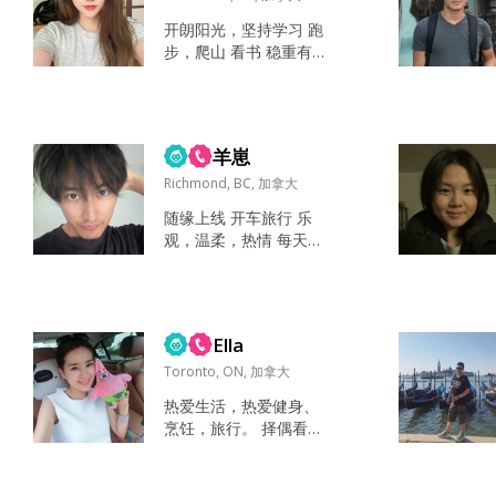
开朗阳光，坚持学习 跑
步，爬山 看书 稳重有责
任心，上进有担当，有
好奇心 两个人在一起你
觉得最重要的是什么？...
羊崽
Richmond, BC, 加拿大
随缘上线 开车旅行 乐
观，温柔，热情 每天都
很疯狂 温柔善良 人在北
美吗...
Ella
Toronto, ON, 加拿大
热爱生活，热爱健身、
烹饪，旅行。 择偶看重
人品端正、三观契合，
希望对方成熟有担当。
认真对待感情，拒绝敷