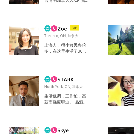
台灣的加拿大人/::P 我目
当。 「我觉得人品、责
前是多項平台生意的經
任心和真诚沟通很重
營者 素食主義者 住在Mi
要，那你呢？你认为未
ssissauga 平時都在家做
来伴侣最重要的品质是
做運動 學習新知 為的就
什么？」「你觉得一段
Zoe
VIP
是提升個人內外 想要作
长久幸福的婚姻，最重...
作音樂 創作自己的作品
Toronto, ON, 加拿大
希望成為自己的代表作
上海人，很小移民多伦
影響更多人 沒事就是騎
多，在这里生活了30多
著重機環遊 加拿大 美國
年。身上既有上海人的
跟歐洲 或是到各知名地
细腻，也有加拿大生活
點滑雪 不是在去郵輪
带来的松弛感。 毕业于
的...
多伦多大学会计金融专
STARK
业，长期从事投资与金
融分析工作，有稳定的
North York, ON, 加拿大
事业和生活节奏。作为
生活低调，工作忙，高
独生女，父母一直给予
薪高强度职业。 品酒，
我很多爱、支持和自
品茶，放空缓解疲劳 喜
由，也让我从小对“家
欢下雨天，喜欢感受这
庭”有一种很温暖而稳定
个奇妙的世界 亲人，事
的理解。 这些年认真工
业，自由，知识，朋友
作，也认真生活。去过
Skye
真诚，幽默，上进 非常