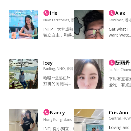
陪家人，做美
我的人。 
爸妈、外婆 无
食，上网，逛
起，希望相
孩+愿意丁克-
Iris
Alex
街，散心 I like
尽快定下来
主要我对持续
beautiful wom
New Territories, 香港
要一个小孩
Kowloon, 香
超过30秒的高
en....
日遇见你。..
频声音过敏
INTP，大方成熟，
Get what I
（小孩的哭闹
独立自主，和善不
want Watch
和尖叫声）从
作，跟熟人在一起
ng TV Chat 
听到大约10秒
时很放飞幽默。 喜
ide...
起就会开始暴
爱中外文学，历
躁，以前曾经
史，摄影，电影，
lcey
阮丽丹
为了所谓的“好
音乐，汉服，vinta
Fanling, NNO, 香港
人”人设假装...
ge。 B站深度用
Jat Min Chue
户，爱好影视点评
哈喽~也是在外
平时有空喜
类、观点分享类、
打拼的同胞吗？
爱吃，有点
金融财经商业解析
看書，看電影，
影，做美食
类节目，杂学旁
聽音樂，看綜
旅行，独处
收。 看电影，听音
藝，釣魚，擼
加班 喜欢赚
乐，看综艺，上
猫，旅行，桌
爱情 工作 
网，摄影，聚会，
Nancy
Cris Ann
遊，逛街，做美
第一印象是
旅行，独处，补
食，聚會，高爾
Central, HC
Hong Kong Island, 香港
实很好相处
觉，写作，打游
夫，獨處，運動
妈 坦诚相
Loving and 
戏，看书 作家喜欢
INTJ 從小獨立、理
在外打拼的同