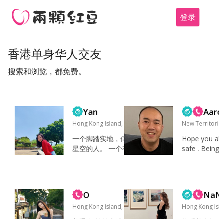
登录
香港单身华人交友
搜索和浏览，都免费。
Yan
Aar
Hong Kong Island, 香港
New Territor
一个脚踏实地，仰望
Hope you al
星空的人。 一个有
safe . Bein
趣，也有故事的人，
ortable wit
但是这两点都需要时
other in a s
间挖掘。 欣赏正直和
d respectful
幽默的品质。 我单身
onment is 
O
Na
的原因：20岁开始长
hing I cheri
痘长了十几年，至今
Hong Kong Island, 香港
ny people , 
Hong Kong I
还有痘印，这应该是
ng me when