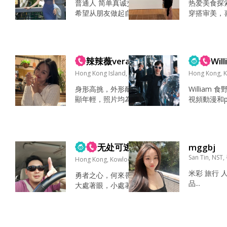
普通人 简单真诚交友
热爱美食探
最主要原因。香港男
mu...
希望从朋友做起自然
穿搭审美，
女比例太极端，我平
了解对方～ 骗子勿扰
致的衣物提
时工作太忙，周末只
警察会抓 情投意合的
式感。热爱
想宅家里。在亲密关
恋情是命运馈赠的礼
爱一切美丽
系方面好像也比较被
物 不闪婚 有就珍惜
性格软糯温
动慢热害羞。自尊心
辣辣薇vera
Wil
没有就算了 彼此尊重
和亲近的人
比较强，缺点不少，
看剧、科幻片、动
Hong Kong Island, 香港
于慢热型人
Hong Kong, 
不过优点也不少，比
漫、纪录片、户外徒
处安静充电
如真诚忠...
身形高挑，外形耐看
William 食野，睇電影，
步、游泳、健身房、
好友的热闹
顯年輕，照片均為原
視頻動漫和pc
舞蹈、宅家、买衣
本身就是很
相機實拍，拒絕照
一路欣賞景
服、美食、懒着、电
三观正、有
騙。 擁有穩定的經濟
善良，友善和
脑游戏 第一印象都觉
观勇敢，善
基礎，能夠自給自
得我不说话的时候看
格好。待人
足。 看待事情有主
起来很文静～聊了几
诚，为人大
无处可逃
mggbj
見，內心依然保有一
句之后觉得我很活
虑别人感受
San Tin, NST
份天真，偶爾會有點
Hong Kong, Kowloon, 香港
泼、会聊天吧 书、...
有的关系都
孩子氣。 空餘時間喜
米彩 旅行 
勇者之心，何來畏懼，
谁跟我一...
歡下廚、閱讀、堅持
品...
大處著眼，小處著手，
運動，好好經營生
群聚守口，獨居守心。
活。 希望遇到情緒穩
人之相識，貴在相知，
定、懂得包容的人，
人之相知，貴在知心。
相處自在舒心，一起
車展，睇賽車，車雜