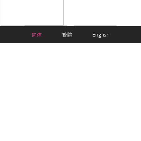
简体
繁體
English
科学方法，严肃交友
最贴心的华人相亲交友App
欢迎来到2RedBeans，这是香港最大的华人
交友网站。作为专注于华人征婚的平台，我
们已经帮助数千名单身会员找到了他们的另
一半。无论您在香港的哪个角落，我们都能