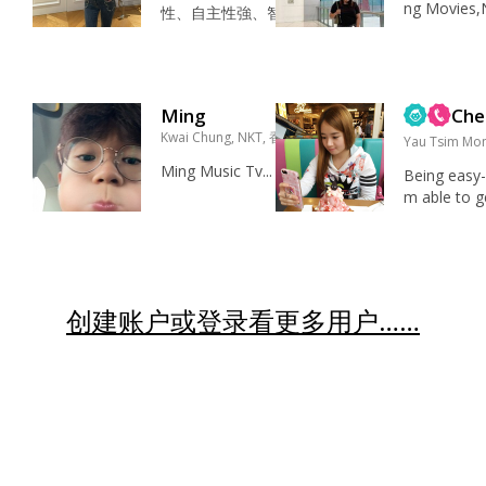
骗和隐瞒。..
ng Movies,N
张爱玲 偏爱华语女
性、自主性強、智性
胞...
ix,Sports,Tr
歌手，...
戀.沒有聖母心，不喜
ng,Cooking
歡綠茶的人，不喜歡
ic,Camping,
完全被人依賴也不喜
ng a walk,S
歡完全依賴別人，愛
Ming
Ch
Hangout wit
情是奢侈品也是特別
Kwai Chung, NKT, 香港
ends,Relaxi
美好，如果生命中有
Yau Tsim Mo
aking and C
你真好，最後沒你也
Ming Music Tv...
Being easy-
ng...
不是不行，只有彼此
m able to g
相似的人體會到雙方
ell with mos
高質量關係。 在不同
know Table 
的地方喝上一杯咖啡
mming,￼ ￼ wa
或清茶，喜歡沉浸式
riding a hor
學習，手上拿起一本
ll Family ,l
创建账户或登录看更多用户……
喜欢的书籍细嚼慢
s...
品，这样能让心灵得
到休憩与...