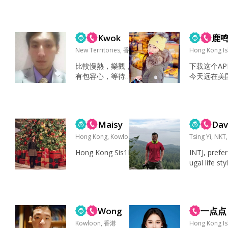
更早認識」的感覺！
港，是新上海人也是
其他：旅行是最大的
港漂族！平时喜欢跟
愛好。環遊了世界70
朋友一起逛街，聊
多個國家。香港出生
Kwok
鹿鸣
天，喜欢旅行，喜欢
成長，16歲到美國上
品尝各个地方不同的
New Territories, 香港
Hong Kong I
高中，喜歡中國傳統
美食，喜欢看不同的
文化，喜歡...
比較慢熱，樂觀，
下载这个AP
风景，体验不同的生
有包容心，等待可
今天远在美
活，不奢望结果有多
持續及有趣的伴侶
说有好几个
完美，只希望当下活
上網、打羽毛球、
我的照片，
的精彩！ 看电影，听
行山、同朋友聚會
打假投诉一
音乐，补觉，做美食
丶星座丶聽歌、玩
然是这么神
喜欢看电影，听音
Maisy
Dav
大富翁 上網、打羽
分，也想给
乐，也会喜欢去KTV
毛球丶同朋友聚會
Hong Kong, Kowloon, 香港
机会，希望
Tsing Yi, NK
唱歌...
丶星座丶聽歌丶看
遇到那个唯
Hong Kong Sis1Haha...
INTJ, prefer
電視、玩大富翁 家
灵魂🌷🌷 
ugal life sty
人，朋友，健康，
忙，没有认
ut open to
回憶，樂觀 樂觀，
单这个严肃
experience.
搞笑，快樂 保守秘
希望今年能
rently resid
密、長情 在我幾歲
真命天子💌
Seattle, but 
的時候,大膽抱住一
个如你一般
Wong
一点点
consider m
隻大唐狗的頭,最後
山间清爽的
Kowloon, 香港
to Vancouv
Hong Kong I