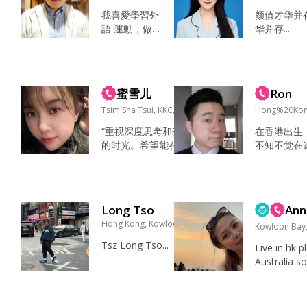
大唐狗害怕離開了
城温暖的风
B.C. for lon
父母,老師,朋友 合
我喜愛學習外
后是你，...
颜值才华并
m. 短期目
眼緣，平易...
語 運動，做Gy
华并存...
是集中在工
m ，大飲大食
上，長...
放工海濱公園
散步，但最後
多數都是逛商
蜜雪儿
Ron
場 咖啡，火
鍋，烤肉，旅
Tsim Sha Tsui, KKC, 香港
Hong%20Kon
行，逛街 慢
“重视深度思考和安静
在香港出生
熱，暖心，天
的时光。希望能在这
不知不觉在
然呆 價值觀與
里遇到一个价值观相
时间了，目
愛好 共渡一
近、对生活有目标的
这里能碰到有缘
生...
人。如果你也喜欢逛
游🌍 看电影 
书店或者在雨天听爵
动⚽️🏀 在沙滩
Long Tso
Ann
士乐，或许我们可以
到这就是缘
Hong Kong, Kowloon, 香港
从交换一张喜欢的歌
友。...
Kowloon Bay
单开始。” 看书，听
Tsz Long Tso...
Live in hk p
音乐，做美食，陪家
Australia s
人，喝茶，打游戏，
e will find
逛街，养花 耳机里常
be my speci
年循环着 80 年代的
👀 聽音樂