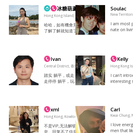
City Pop，比起喧闹
喝茶，擼猫，
的夜店，我更喜欢在 l
冰糖葫蘆
Soulac
eon my fav
ivehouse 听一场小...
New Territor
Hong Kong Island, 香港
ovie 🎥...
I am most 
哈哈，如有機會見面
nate on livi
了解了解就知道了 大
ife to the ful
部分時間都在工作...
love some
o can joke 
ve fun with 
Ivan
Kelly
ove going o
whether it i
Central District, 香港
Hong Kong I
e or going to
踏实 躺平，或走
I can't int
走停停 躺平，玩
interesting 
手机，走走停停，
e lol I like t
行山...
veling, fitn
c, watching
nd watchin
xml
Carl
I have many
Kwai Chung,
Hong Kong, Kowloon, 香港
like...
I love ener
不是VIP,无法解锁消
men that li
息。回复不了信息 神游