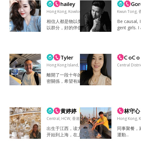
經營長久踏實的感
hailey
Gor
誌， 維修改玩電單車，
情。...
玩jdm車，玩遊艇 你的
Hong Kong, Kowloon, 香港
Kwun Tong,
愛 被我愛 想要愛 等你
相信人都是物以类聚人
Be causal, I 
愛 確定愛 好奇，激情，
以群分，好的伴侶是:五
gent girls. 
暖心 情绪稳定：遇事不
官心动，三观同频，勢
y going per
慌、不情绪化，有自己
均力敵💰彼此滋养，是
mind, like n
的节奏和底线 控制能力
生理性和谐，心里性喜
t two years 
强：对自己、对生活、
欢，精神上能共鸣，愿
velling aro
对关系都有清晰边界...
Tyler
C oC o
意有付出意识❤️，愿意
self in Euro
说/或者听对方废话的
Hong Kong Island, 香港
ng UK,...
Central Distr
人。 引用《庄子.山木》
離開了一段十年的親
解析：所有关系里的痛
密關係，希望有緣份
苦，都是忘了自己是一
找到一位能夠舒服地
条独立的船，船和船可
相處的對方，做最好
以并排航行，但绝不能
的朋友。我們會一起
拴在一起拉扯相互碰
成長、一起珍惜彼
撞，同归于尽。 最适合
黄婷婷
林守心
VIP
此、一起做世界的過
的另一半不是...
客，同時一起經歷永
Central, HCW, 香港
Hong Kong, 
恆。我希望當我們穩
出生于江西，读大学
同事聚餐，
定交往三個月後，會
开始到上海，在上海
運動...
有「為什麼我們不能
近20年最近2年移居香