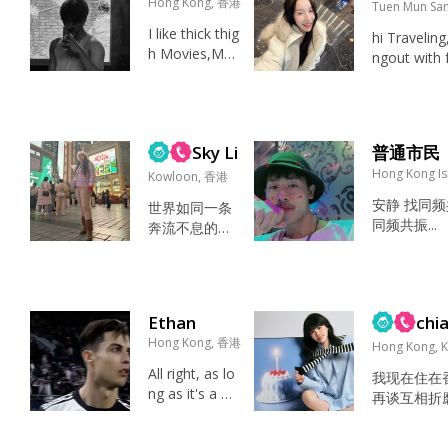
Hong Kong, 香港
Tuen Mun Sa
I like thick thig
hi Travelin
h Movies,Mus
ngout with f
ic,YouTube Pu
我正在寻找
xxy...
重、有理想
有共同语言
标努力、能
Sky Li
普通市民
共同创造未
Hong Kong I
Kowloon, 香港
找什么...
安静 找同
世界如同一条
同频共振...
奔流不息的河
流，昼夜在冲
刷着岸边的礁
石，我们终将
会明白，改变
Ethan
chi
潮水的方向并
Hong Kong, 香港
非凡人之力所
Hong Kong, 
及，可站在浪
All right, as lo
我现在住在
潮中的姿态，
ng as it's a wo
再谈互相折
却永远由自己
man. 聚会，打
耗的感情，
抉择 真诚 私
游戏，旅行，
得来，能互
底下问我呗～