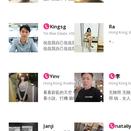
term relati
瞎溜达 家人，健康，希
with some 
望，欢乐，朋友 乐观，
well I like 
真诚 情绪稳定，愿意共
d arts Cook
同经营温馨的小家...
Kingsg
Ra
ding,Painti
s,Traveling
Hong Kong, 
Tin Wan Estate, HSO, 香港
iking,Ca...
+...
侃侃我自己侃侃我自己
侃侃我自己侃侃我自己
侃侃我自己 侃侃我自
己侃侃我自己侃侃我自
己 侃侃我自己侃侃我
自己侃侃我自己侃侃我
Yinv
李
自己...
Hong Kong, Kowloon, 香港
Hong Kong I
看看蔚藍的天空 發發呆
无聊用 无聊
看小說。打機 聽歌 善良
用 钱，女
有孝心...
子，老婆...
Janji
natali