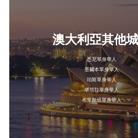
澳大利亞其他
悉尼單身華人
墨爾本單身華人
珀斯單身華人
堪培拉單身華人
布里斯班單身華人