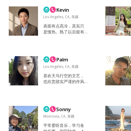
什么呀...
Kevin
Los Angeles, CA, 美國
表面有点高冷，其实只
是慢热。熟了以后挺有
趣，也很会开玩笑。平
时喜欢研究赚钱、事
业、科技这些事，也会
突然认真研究护肤、旅
Palm
行。做事有目标感，嘴
上说躺平，心里一直想
Los Angeles, CA, 美國
进步。朋友眼里我是靠
喜欢天马行空的文艺，
谱、真实，还有点神秘
也欣赏踏实严谨的作风
感的人。 工作日努力搞
浙江人，来美国多年 一
事业，休息时间认真享
个简单的人 和平主义者
受生活。平时会健身、
拒绝聊骚，认真寻找合
探店、看电影、出去走
适的对象 看足球，读
走，也喜欢研究投资、
Sonny
书，游泳，旅游，博物
科技和各种新鲜事物。...
馆，逛街，吃美食， 和
Monrovia, CA, 美國
喜欢的人一起体验人生
平常爱听音乐，学习各
爱的能力 家人 平等与尊