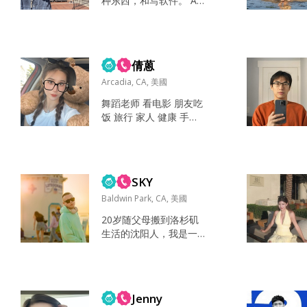
种东西，和写软件。 AB
重 经济基础 梦想 善良，
C 所以文化混了。有日
文艺，有灵气 正直 坐跳
式，粤式，国内，台
楼机哈哈 爷爷奶奶 不自
式，和美式 文化。又有
私 不能接受长期异地恋
科技文化. I'm looking fo
（目前...
倩蒽
r a partner, but not rus
hing, because I'm well-
Arcadia, CA, 美國
mixed cultured . I value
舞蹈老师 看电影 朋友吃
understanding a...
饭 旅行 家人 健康 手机
钱 水 成熟 独立 人品 这
软件靠谱吗？...
SKY
Baldwin Park, CA, 美國
20岁随父母搬到洛杉矶
生活的沈阳人，我是一
个骨子里比较腼腆一个
喜欢简简单单，偶尔开
开玩笑，比较随性，随
遇而安的人，虽然没有
Jenny
那么帅，也可以让你带