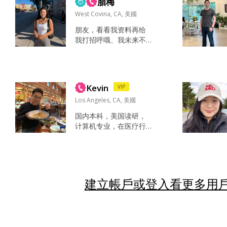
腊梅
邮箱回复你。 我同时也
是人工智能工程师，研
West Covina, CA, 美國
究领域包括机器学习，
朋友，看看我资料再给
深度学习，自然语言处
我打招呼哦、我未来不
理，机器人手臂，正在
打算生小孩，我只想找
开公司创业中，我是ow
一个跟我想法一致的伴
ner，公司已经成立7
侣，无论是否是公民，
年，处于稳定状态。目
我对此没有要求，婚姻
前每个月月薪$5万美金
Kevin
VIP
不是交易，我更看重感
～$...
情基础 我喜欢大自然，
Los Angeles, CA, 美國
只要休息，我就会在户
国内本科，美国读研，
外，去徒步，公路游，
计算机专业，在医疗行
露营，想找一个和我同
业做软件和数据。喜欢
样精力旺盛的人，当然
户外活动，爱好比较
我也喜欢在家里做做
多， 各种项目都能玩一
饭，看看电视剧，享受
玩。喜欢打网球。 喜欢
温馨的时光 乐观，真
去不同的地方拍照，多
建立帳戶或登入看更多用戶
诚，善良，直接 善良...
拍风景，人像也不错。
拍照 爬山 看书 打网球
看橄榄球 尝试新的餐馆
跟朋友小聚 学新东西 拍