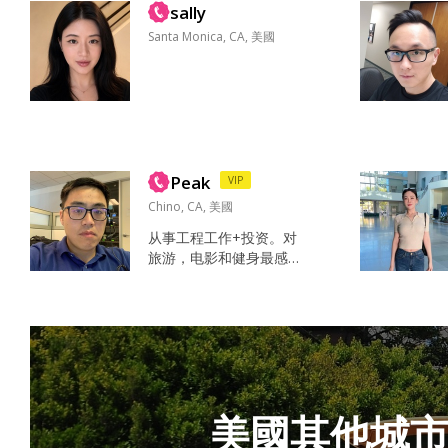
到。看起来非...
sally
了自己的小窝 家里还有
一只布偶妹妹 现在在一
Santa Monica, CA, 美國
家进出口外贸公司做运
输调度和产品管理 平时
自己的生活圈子比较简
单 喜欢跑跑步爬爬山健
健身自己做点好吃的(疫
情期间胖了好多 哈哈哈)
不...
Peak
VIP
Chino, CA, 美國
从事工程工作+投资。对
旅游，电影和健身最感
兴趣 研究赚钱，健康知
识，户外活动...
美國其他城