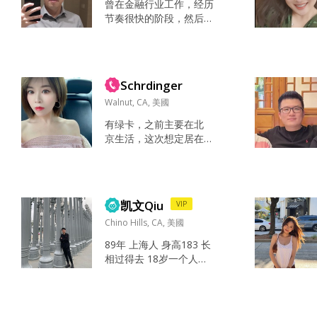
曾在金融行业工作，经历
节奏很快的阶段，然后慢
慢开始更在意生活本身，
简单，充实，有温度。现
在各方面都相对稳定。 性
格偏稳一点，不过不属于
Schrdinger
沉闷型的，相处起来不太
费劲。不太爱复杂的人际
Walnut, CA, 美國
关系，也不太喜欢那种很
有绿卡，之前主要在北
用力的相处方式。 看书和
京生活，这次想定居在
电影，也喜欢隔三差五换
这边。父母家人都在美
个环境，去人少一点的地
国。 希望找到合适的伴
方看风景、看日落，驻足
侣，喜欢学霸，想找性
那些美好的瞬间。 规律做
格好的码农 or 教授。 自
些运动...
凯文Qiu
VIP
身能力比较强可以帮对
方拓展国内市场 北京工
Chino Hills, CA, 美國
作忙 写作，开会 有时间
89年 上海人 身高183 长
喜欢跳舞、瑜伽。去名
相过得去 18岁一个人去
人故居景点和博物馆。
了波士顿旁边的一个小
工作 健身 跳舞 养猫 旅
城市读语言后来转学来
行 爱情在人生中的地位
了洛杉矶 移民定居工作
很重要，但是很难找
前两年买了房(无房贷)有