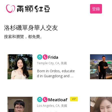
登錄
洛杉磯單身華人交友
搜索和瀏覽，都免費。
Frida
Temple City, CA, 美國
Born in Ordos, educate
d in Guangdong and Xi
njiang, worked at a Gra
de 3 Class A hospital in
Shanghai, and moved t
o Los Angeles last year
Meatloaf
VIP
to start a new chapter.
...
Los Angeles, CA, 美國