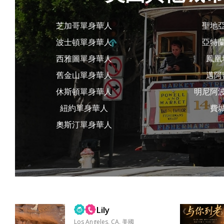
芝加哥單身華人
聖地
波士頓單身華人
亞特
西雅圖單身華人
鳳凰
舊金山單身華人
邁阿
休斯頓單身華人
明尼阿
紐約單身華人
費
奧斯汀單身華人
Lily
Los Angeles, CA, 美國