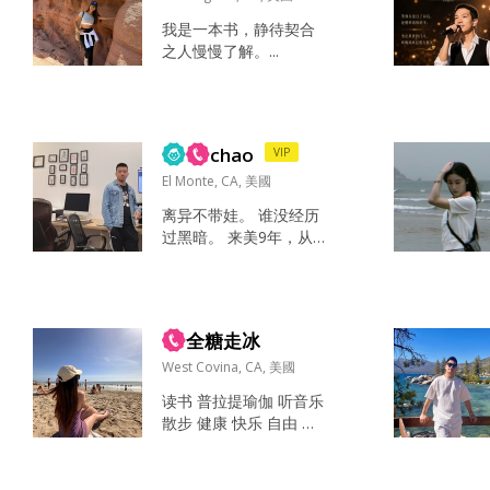
我是一本书，静待契合
之人慢慢了解。...
chao
VIP
El Monte, CA, 美國
离异不带娃。 谁没经历
过黑暗。 来美9年，从事
IT工作。 爬山，冲浪，
射击。 看電影🎬 善良，
诚实...
全糖走冰
West Covina, CA, 美國
读书 普拉提瑜伽 听音乐
散步 健康 快乐 自由 生
命力 狗 责任感 有担当
情绪稳定 内心强大 你在
美国最快乐的一件事是