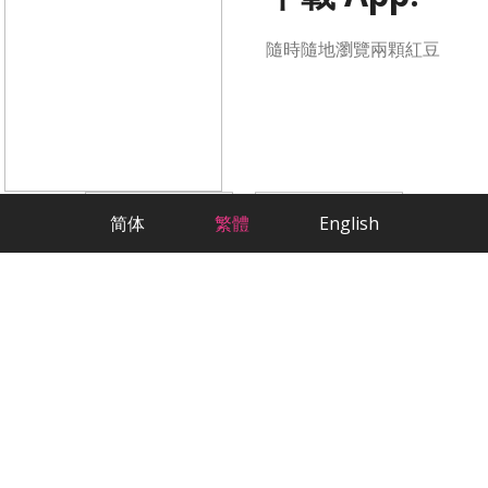
隨時隨地瀏覽兩顆紅豆
简体
繁體
English
科學方法，嚴肅交友
最貼心的華人相親交友App