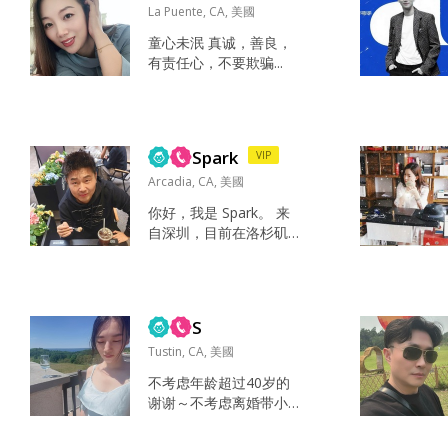
出去再带回来😄。不过
La Puente, CA, 美國
该拼搏该努力的时候也
童心未泯 真诚，善良，
会去尽力，在货运公司
有责任心，不要欺骗...
上班。 偶尔打打球，在
家看看电视喝喝茶。偶
尔自己做一点食物。 喜
欢看看大山大水，也喜
欢一个人路边的咖啡店
Spark
VIP
点一杯咖啡静静...
Arcadia, CA, 美國
你好，我是 Spark。 来
自深圳，目前在洛杉矶
创业，主要从事 AI 和新
媒体相关项目。 平时喜
欢运动，也喜欢不断挑
战自己。我相信每天比
S
昨天进步一点点，就是
最好的成长。 我是 ENT
Tustin, CA, 美國
J，目标感强、真诚直
不考虑年龄超过40岁的
接、乐观、有事业心、
谢谢～不考虑离婚带小
有责任感，说到做到，
孩的谢谢🙏 Individuals
也欣赏同样真诚、简
aged 40 and above, as