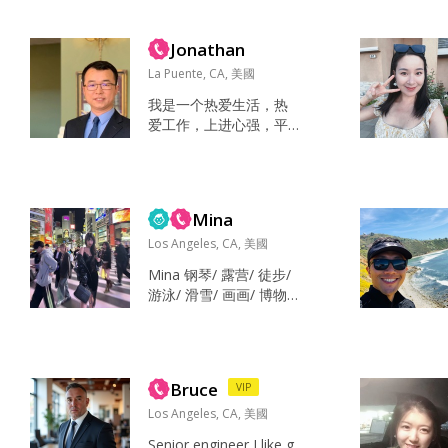
单、阳光有爱的人。 希
well as divorced individ
望遇见一位善良、真
uals with children, are n
诚、会经营生活的女生...
Jonathan
ot within my goal. Than
k u~ 对了😈我忘了我是
La Puente, CA, 美國
个言辞犀利的处女座 吐
我是一个热爱生活，热
槽别人...
爱工作，上进心强，平
常热爱运动的健康男
性，目前负责全球最大
的医疗集团心脑血管业
务的并购收购和研发管
Mina
理业务，同时在南加大U
SC兼职教授产品研发 Re
Los Angeles, CA, 美國
ading,Movies,Music,Ta
Mina 钢琴/ 露营/ 徒步/
king a walk,Traveling,S
游泳/ 滑雪/ 画画/ 博物
ports,Painting 画画，看
馆 诚实/ 忠诚/ 善解人意
电影，逛博物馆 梦想，
诚实/ 忠诚/ 善解人意...
希望与...
Bruce
VIP
Los Angeles, CA, 美國
Senior engineer I like g