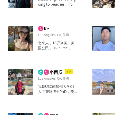
oing to beaches , lifting
weights, traveling and s
ometimes being alone.
I like finance and algori
thmic trading. Hike, rea
Ke
d, lift, read, ...
Los Angeles, CA, 美國
北京人，18岁来美。美
国公民，OR nurse，在
DTLA某大医院。 有娃
的男士勿扰。 travel+ bi
gtime foodie...
小西瓜
VIP
Los Angeles, CA, 美國
我是USC南加州大学CS
人工智能博士PhD，美
国公民，公司的创始人
兼CEO，技术执行官，
可以跟我要学校验证邮
箱，我会使用学校官方