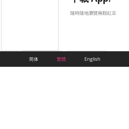
隨時隨地瀏覽兩顆紅豆
简体
繁體
English
科學方法，嚴肅交友
最貼心的華人相親交友App