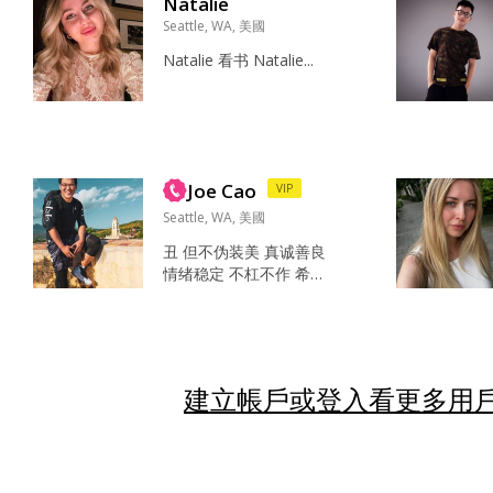
Natalie
酒 蹦蹦迪 打桌遊 咖啡☕️
磅...
Seattle, WA, 美國
Family & Friends 電腦
💻 直接，樂觀，誠實 心
Natalie 看书 Natalie...
血來潮買了單程機票去
德國🇩🇪遊走一個月 我
爸 有了再說吧...
Joe Cao
VIP
Seattle, WA, 美國
丑 但不伪装美 真诚善良
情绪稳定 不杠不作 希望
你也是有原则有底线的
三观正常的人 喜欢那些
追求真实感、三观合
拍、不以貌取人，不听
风就是水的普通灵魂。
建立帳戶或登入看更多用戶
把生活过得踏实而有
趣，希望有共同的爱
好，不同的部分可以磨
合以及彼此尊重和支