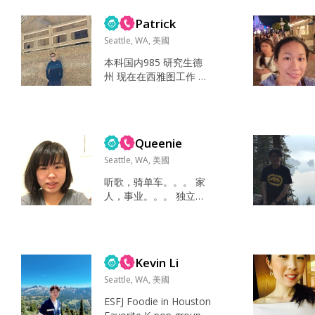
爱情那样 浪漫至死不渝
我...
Patrick
Seattle, WA, 美國
本科国内985 研究生德
州 现在在西雅图工作 看
重事业 更看重家庭 顾家
会做饭 没有什么东西是
不能没有的 没有吧 感谢
一切人和经历 别太矮 情
Queenie
商比我高 生活有奔头
吗...
Seattle, WA, 美國
听歌，骑单车。。。 家
人，事业。。。 独立，
爱心，同理心。。。...
Kevin Li
Seattle, WA, 美國
ESFJ Foodie in Houston