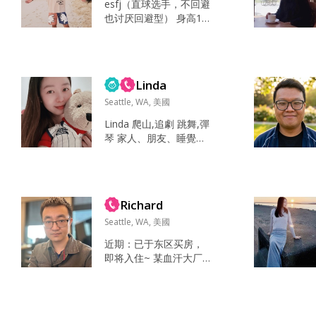
esfj（直球选手，不回避
不要浪费💎 有婚姻史的
也讨厌回避型） 身高18
男性请勿扰 逛街，hikin
8，本科985，数学专
g，探店，桌游 做点儿小
业，北美工科博士毕
手工，比如钩针，绘制
业，某独角兽AI团队技
陶瓷，做饼干之类的。
术负责人，汇报给US CT
不过手艺不...
Linda
O，经常去SD/LA以及回
国出差，前年4次LA+2
Seattle, WA, 美國
次回国，去年回国出差2
Linda 爬山,追劇 跳舞,彈
次+LA/SD八九次。今年
琴 家人、朋友、睡覺、
10-11月会回国一趟，我
運動、貓貓狗狗🐶 熱
其实base在西雅图（为
情，活潑，開朗 還沒想
了省州税），但每个月
到 澳洲打工 家人朋友 脾
有两周都会去S...
氣好，善良 你喜歡什麼
Richard
呢...
Seattle, WA, 美國
近期：已于东区买房，
即将入住~ 某血汗大厂s
de2，正努力向senior前
进。东北人，但说话没
啥东北味，普通话标准~
平时没有什么特别的爱