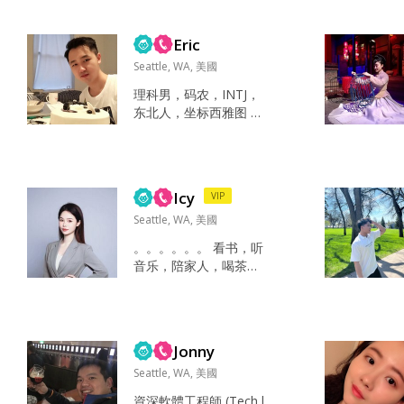
故事 是一个需要花时间
了解和被了解的人 最近
Eric
都在学习和健身😂 那可
太多了，看心情 健康，
Seattle, WA, 美國
时间，家人，爱，💰 外
理科男，码农，INTJ，
冷内热，认真，有才华
东北人，坐标西雅图 看
不会自来熟，有距离
书，健身，弹琴，做
感。但其实内心很丰
饭，听音乐，唱歌，打
富，哈哈！ 暂时想不
游戏，跑步，骑车，美
到，感觉以后可以一起
食，hiking 看书，健
去犯傻 家人 三观正...
Icy
VIP
身，弹琴，听音乐，唱
歌，打游戏，骑车，游
Seattle, WA, 美國
泳，hiking，美食 家
。。。。。。 看书，听
人，朋友，健康，快
音乐，陪家人，喝茶
乐，money 善良，真
。。。...
诚，敏锐 合适...
Jonny
Seattle, WA, 美國
資深軟體工程師 (Tech l