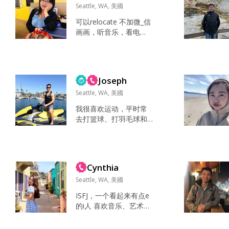
Seattle, WA, 美國
可以relocate 不加微_信
画画，听音乐，看电
影，看书，上网，运
动，旅行，钓鱼，独
处，补觉 ………………
……………… 善良 顺眼...
Joseph
Seattle, WA, 美國
我很喜欢运动，平时常
去打篮球、打羽毛球和
攀岩。寻找同样热爱生
活、喜欢流汗的你。 看
书，看电影，做美食 Re
ading...
Cynthia
Seattle, WA, 美國
ISFJ，一个看起来有点e
的i人 喜欢音乐、艺术，
也喜欢旅行和户外运动
喜欢交朋友，听不同的