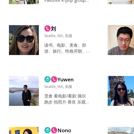
Favorite K-pop groups:
Girl’s generation, IZ*O
NE, NewJeans Favorite
K-drama: Goblin Favori
te person in Single Infe
刘
rno 3: Hajeong 看劇、
聽K-po...
Seattle, WA, 美國
读书、电影、美食、郊
游、旅行。性格开朗、
独立、整洁。 上网阅读
喜欢的作品、娱乐节
目，与朋友聚会美食、
品尝甜品咖啡、看电
Yuwen
影。休息日郊游、垂
钓、旅行。 尝遍美食、
Seattle, WA, 美國
旅行。...
觅食 看电影/看剧 偶尔
跑步 拍照片 善良 乐观
有耐心 心态好 善良，开
朗，接地气，有相似爱
好...
Nono