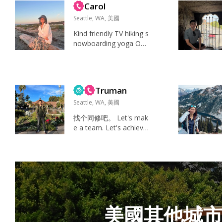
Carol
好，主要是在家里玩各
种游戏，看看B站视频和
Seattle, WA, 美國
新番或者学习技术。当
Kind friendly TV hiking s
然偶尔也会跟朋友出去
nowboarding yoga Opti
玩，或者自己一个人出
mistic kind friendly...
去旅游(其实我一点都不
排斥出去玩，只是机会
不太多~)。 性格十分温
和，思考沉稳理...
Truman
Seattle, WA, 美國
找个同修吧。 Let's mak
e a team. Let's achieve
something big. Let's bri
ng each other joy. Let's
enjoy the game. Nice a
nd tough. 善良。 明白
人。 找男女朋友从来都
不是难事，难的是建立
一段高质量的亲密关
美國其他城
系，在...