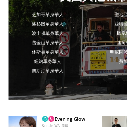
芝加哥單身華人
聖地
洛杉磯單身華人
亞特
波士頓單身華人
鳳凰
舊金山單身華人
邁阿
休斯頓單身華人
明尼阿
紐約單身華人
費
奧斯汀單身華人
Evening Glow
Seattle, WA, 美國