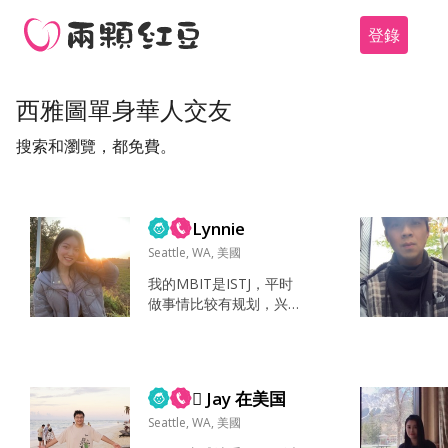
登錄
西雅圖單身華人交友
搜索和瀏覽，都免費。
Lynnie
Seattle, WA, 美國
我的MBIT是ISTJ，平时
做事情比较有规划，兴
趣爱好不是很多，我们
蓝人小老头就是喜欢反
复做自己喜欢的事情，
不太喜欢冒险和尝试新
 Jay 在美国
事物。所以，专一也是
我最有特点的地方。 非3
Seattle, WA, 美國
2-36岁的朋友请勿扰，