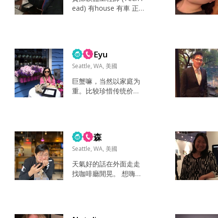
ead) 有house 有車 正職
工作。 喜歡咖啡 威士忌
和 workout. 希望可以找
到一起生活的人! 可以10
0% remote work. 距離
Eyu
不太是問題 但希望是在
美國。 Making Espress
Seattle, WA, 美國
o Coffee with art. Liste
巨蟹嘛，当然以家庭为
ning music. Ex...
重。比较珍惜传统价
值，毕竟中华文化博大
精深，从小培养的如果
没能传承下去也就可惜
了。希望找到归宿settle
森
后能有机会重拾小时候
的兴趣爱好。 看美剧，
Seattle, WA, 美國
听音乐，散步，收集旅
天氣好的話在外面走走
游心得为自己的旅行计
找咖啡廳閒晃。 想嗨的
划。 搜集整理旅游攻略
時候...就去蹦迪或K歌 想
用于计划下一个旅程。
懶在家的時候...看看Net
听听Ted Talk，学习更
flix，看看書 認識新朋友
好的聊天方式。看油管
研究料理 唱唱歌🎤 喝喝
居然找到了让我重拾减