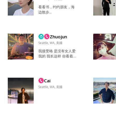
看看书，约约朋友，海
边散步...
Zhuojun
Seattle, WA, 美國
我接受咯 是没有女人爱
我的 我长这样 你看着办
不要基堵教 我不是过来
和你比冷漠的 这里太多
分不干净的美女了 我招
架不住 不要少女心 你想
Cai
要不要和我生儿育女就
行。不要告诉我 你生不
Seattle, WA, 美國
生孩子 取决于未来老公
的质量如何 单身的你 愿
意嫁给我吗？ 我已经知
道没有爱情 但我会遇到
的一个人当成爱情 过成