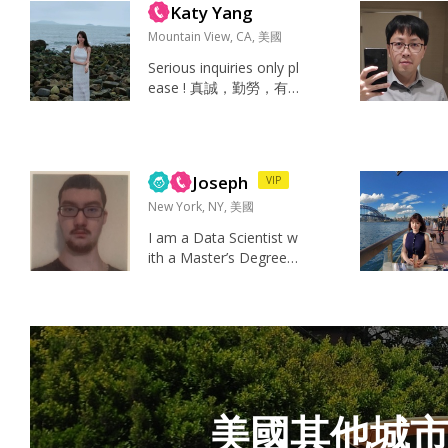
Katy Yang
的人 By the way 6月份
会在中国 如果彼此有感
Mountain View, CA, 美國
觉可以多多交流 谢谢~
Serious inquiries only pl
Hiking Roadtrip Skydive
ease ! 真誠，勤勞，有
Shooting Running Billia
擔當，幽默，有耐心，
rds ...
有愛心，願意付出，￼三
觀正， ￼...
Joseph
VIP
New York, NY, 美國
I am a Data Scientist w
ith a Master’s Degree f
rom Rutgers, a US Citiz
en born to a US father
and Chinese mother an
d raised in Beijing, Chin
a and 100% Native Flu
e...
美國其他城