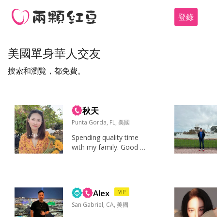
登錄
美國單身華人交友
搜索和瀏覽，都免費。
秋天
Punta Gorda, FL, 美國
Spending quality time
with my family. Good f
ood, good music, spon
taneous adventures, a
nd conversations that
make me forget to che
Alex
VIP
ck my phone. 家人、健
康、幽默感、好奇心、
San Gabriel, CA, 美國
稳定的生...