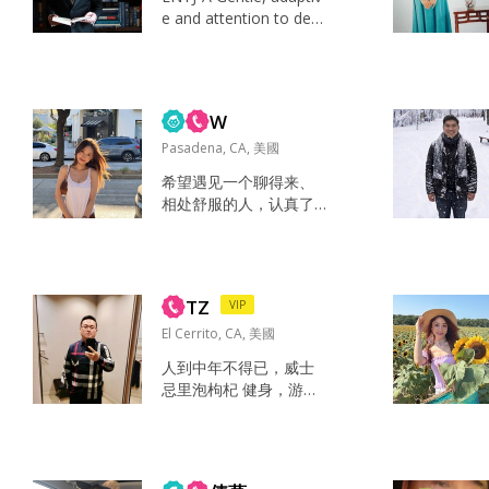
个人愿意退让， 一个人
e and attention to deta
愿意理解。 共同面对共
ils. Curious about the w
同解决才是好的关系。
orld and life time learn
最重要的是， 接受我的
er. Knowledge across n
小狗，我的一生多少个
atural sciences, engine
日日夜夜...
W
erings, literature, hi...
Pasadena, CA, 美國
希望遇见一个聊得来、
相处舒服的人，认真了
解彼此。如果合适，希
望这段关系能有一个长
远的发展。 我的生活比
较简单，平时专注于工
TZ
VIP
作，也会享受自己的时
间。周末喜欢和朋友聚
El Cerrito, CA, 美國
聚，偶尔出去吃饭、走
人到中年不得已，威士
走看看。 性格比较慢
忌里泡枸杞 健身，游
热，喜欢真诚、自然的
泳，看电影，K歌、喝茶
相处方式。熟悉之后会
个人是游泳爱好者、比
更放松，也比较重视彼
较喜欢带水的地方，热
此之间的理解和交流。
带海滩吧! 亲情，智慧，
希望遇见一个可以认真