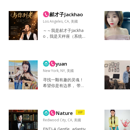
营得更好的人。 我的休
ate art/music, beautiful
息方式很简单：让身体
environments, and love
动起来，让心慢下来。
郝才子Jackhao
having little inside jok
常去球场（...
e...
Los Angeles, CA, 美國
～～我是郝才子Jackha
o，我是天秤座（系统显
示错误 无法修改），热
爱跑步、游泳、远足与
露营。生活简单而规
律，喜欢户外的开阔
yuan
感，也很珍惜独处带来
的安静与自由。找个简
New York, NY, 美國
单真心的人‘共度余生……
寻找一颗有趣的灵魂！
目前生活在加州，暂时
希望你是有边界， 带有
无法离开美国，希望你
锋芒善良的人！ 也希望
也在美国。从事IT技术
你有魄力， 有担当，遇
支持网站开发等相关业
事不退缩， 直面问题，
务，今年创建AI员工平
直面人生！因为我是这
台。平时写小说以及一
Nature
VIP
样！ 人生从来不会一帆
些原...
风顺， couple也从不会
Redwood City, CA, 美國
没有矛盾， 重要的是一
ENTJ-A Gentle, adaptiv