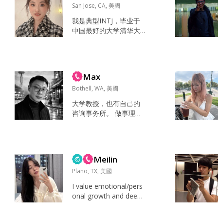
San Jose, CA, 美國
我是典型INTJ，毕业于
中国最好的大学清华大
学，在中国工作了几
年，从事人工智能研
究，目前被美国东北大
学计算机专业录取，202
Max
6年秋季入学，硅谷校
区。 我喜欢真诚，善良
Bothell, WA, 美國
的男士。 我出生于中国
大学教授，也有自己的
一个书香门第的家庭，
咨询事务所。 做事理
父母退休，是副教授，
性，但不会把日子过得
还有一个同样清华毕业
冰冷。 中美往返是常
的弟弟，是一家中国上
态。也喜欢去不同国家
市公司接班人。 运动，
走走看看。 在家时喜欢
与朋友、父母聊天 网站
Meilin
做饭、散步、撸猫；周
开发 真...
末时不赶行程，慢慢把
Plano, TX, 美國
生活过舒服。 我慢热但
I value emotional/pers
真诚，熟了会很爱开玩
onal growth and deep,
笑。 想遇到一个愿意沟
genuine connection.
通、愿意一起把关系经
I'm an INFJ and appreci