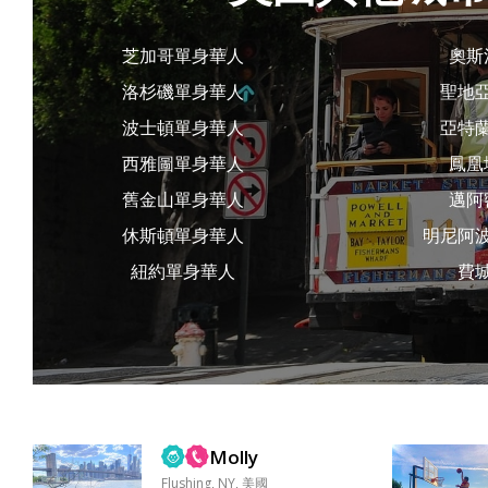
芝加哥單身華人
奧斯
洛杉磯單身華人
聖地
波士頓單身華人
亞特
西雅圖單身華人
鳳凰
舊金山單身華人
邁阿
休斯頓單身華人
明尼阿
紐約單身華人
費
Molly
Flushing, NY, 美國