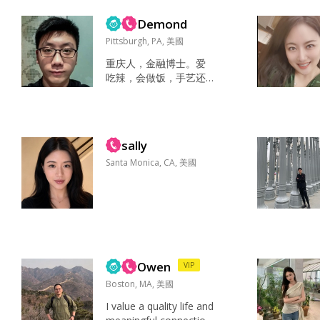
🎵 雨天睡觉💤晴天遛公
Demond
园儿 家人 健康 快乐 疯
疯癫癫 大大咧咧 既成熟
Pittsburgh, PA, 美國
稳重又可爱调皮😝 大家
重庆人，金融博士。爱
对我的第一影响高冷 我
吃辣，会做饭，手艺还
未来的伴侣必须是一个
行。正在不断开发新的
情绪稳定的男人，因为
爱好。杀猪盘的就别来
我讨厌吵闹鸡飞狗跳的
了，你那些东西说不定
日子...
还没我懂得多。然后喜
sally
欢姐弟恋。...
Santa Monica, CA, 美國
Owen
VIP
Boston, MA, 美國
I value a quality life and