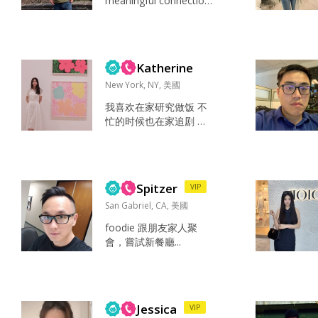
meaningful connection
s. Low-key personality,
confident in who I am.
Looking to match with
someone genuine and
Katherine
sincere. Outside of wo
r...
New York, NY, 美國
我喜欢在家研究做饭 不
忙的时候也在家追剧 和
朋友逛街 我最喜欢的事
就是在家看自己喜欢的
书 追自己喜欢的剧。 本
人性格偏安静 我认为未
Spitzer
VIP
来伴侣一定要有责任心
因为彼此是一个整体 大
San Gabriel, CA, 美國
家一起共同进步成长 。
foodie 跟朋友家人聚
未来遇到困难一起克服
會，嘗試新餐廳...
请离异和超过41的不要
私信我 我最大能接受的
区间在10 岁 纯属个人选
择 请不要一上来就问别
人 谢谢...
Jessica
VIP