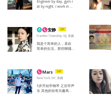
Engineer by day, gym r
at by night. I work in hi
gh tech firm based in si
licon valley remotely, h
ave 2 masters and PhD
c. I date to marry and h
安静
VIP
opefully can settle ...
Franklin Township, NJ, 美國
我是个简单的人，喜欢
简单的生活。那些聊骚
的，不以结婚为目的
的，请绕道，成年人的
时间都挺宝贵的 看书，
旅游 看书，旅游 健康，
Mars
VIP
开心，家人 对生活积极
向上 乐观，理性 还没发
New York, NY, 美國
现 当然是爸爸妈妈了吧
5岁开始学钢琴 之后学声
真诚，有全局观，对自
乐 其他的你有兴趣再讲
我对他人有一定的认知
爱是相互的 爱是彼此喜
我们都一起努力经营一
欢 不喜欢一头热 谈起来
份好的感情...
蛮辛苦的感情 希望可以
找到相爱容易 相处简单