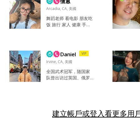
倩蒽
责任，健康，目
走下去的人。 Ha...
标。。。 实在，幽默，
Arcadia, CA, 美國
干净 这个问题相信群众
舞蹈老师 看电影 朋友吃
的眼睛是雪亮的、自己
饭 旅行 家人 健康 手机
就不描述自己了 一个没
钱 水 成熟 独立 人品 这
留神超了个警车！！然
软件靠谱吗？...
后。。。 巴菲特 看到一
些姑娘对未来伴侣拉清
单一列的要求，我觉得
Daniel
VIP
作为男人...
Irvine, CA, 美國
全国武术冠军，随国家
队曾出访过英国、俄罗
斯、爱尔兰、瑞典、冰
岛、意大利、新西兰等
国。 来美国前是国内的
大学体育老师，曾经公
派到亚利桑那大学工作
建立帳戶或登入看更多用戶
了三年。 疫情以后决定
辞去了国内的工作只身
来美国打拼，已拿到杰
出人才绿卡身份，目前