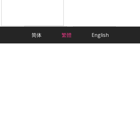
简体
繁體
English
科學方法，嚴肅交友
最貼心的華人相親交友App
歡迎來到2RedBeans，這是美國最大的華人
交友網站。作為專註於華人征婚的平臺，我
們已經幫助數千名單身會員找到了他們的另
一半。無論您在美國的哪個角落，我們都能