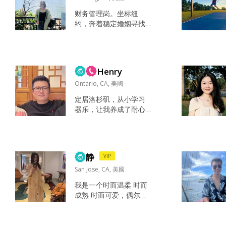
财务管理岗。坐标纽
约，奔着稳定婚姻寻找
伴侣。 喜欢简单松弛的
日常，享受美食、出游
与安静的独处时光。 对
待感情专一认真，追求
Henry
长久稳定的陪伴。非认
真发展、只想短期约会
Ontario, CA, 美國
的朋友不必打招呼。谢
定居洛杉矶，从小学习
谢～ 听书，瑜伽，美食
器乐，让我养成了耐心
雨天在家听旧旧的音乐
和坚持的习惯。目前工
搭配一杯浓浓的咖啡…
作稳定，生活规律，空
家人，朋友、健康… 真
闲时间会游泳听音乐，
诚，善良，爱笑～ 身边
偶尔打打乒乓球。希望
的人都是我的老师 价值
静
VIP
遇到一位真诚善良认真
观相同...
对待感情的人。 听音
San Jose, CA, 美國
乐，游泳，乒乓球 善
我是一个时而温柔 时而
良，乐观，真诚 真诚善
成熟 时而可爱，偶尔还
良 情绪稳定...
会疯疯癫癫的女人😂性
格属于大大咧咧的女人
旅游 看书 听喜欢的音乐