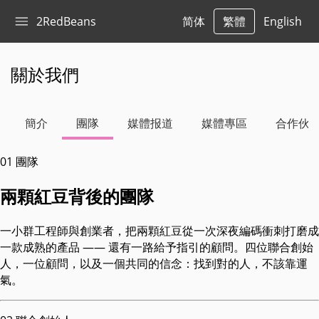
2RedBeans
简体
繁體
English
關於我們
簡介
團隊
媒體报道
媒體專區
合作伙
01
團隊
兩顆紅豆背後的團隊
一小群工程師與創業者，把兩顆紅豆從一次深夜編碼衝刺打磨成
一款成熟的產品 —— 還有一路給予指引的顧問。四位聯合創始
人，一位顧問，以及一個共同的信念：找到對的人，不該靠運
氣。